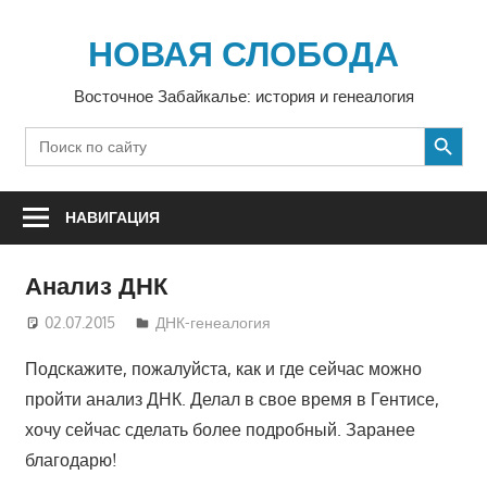
Перейти
к
НОВАЯ СЛОБОДА
содержимому
Восточное Забайкалье: история и генеалогия
SEARCH BUTTON
Search
for:
НАВИГАЦИЯ
Анализ ДНК
02.07.2015
veg
ДНК-генеалогия
Подскажите, пожалуйста, как и где сейчас можно
пройти анализ ДНК. Делал в свое время в Гентисе,
хочу сейчас сделать более подробный. Заранее
благодарю!