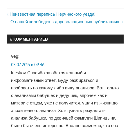
Навигация
Предыдущая
Неизвестная перепись Нерчинского уезда!
запись:
Следующая
О нашей «слободе» в дореволюционных публикациях.
по
запись:
записям
6 КОММЕНТАРИЕВ
veg
:
03.07.2015 в 09:46
kleskov Спасибо за обстоятельный и
информативный ответ. Буду разбираться и
пробовать по какому либо виду анализов. Вот только
с анализами бабушек и дедушек, впрочем как и
матери с отцом, уже не получится, ушли из жизни до
эпохи генного анализа. Хотя узнать результаты
анализа бабушки, по девичьей фамилии Шипицына,
было бы очень интересно. Вполне возможно, что она