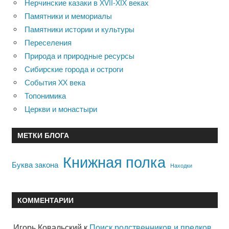
Нерчинские казаки в XVII-XIX веках
Памятники и мемориалы
Памятники истории и культуры
Переселения
Природа и природные ресурсы
Сибирские города и остроги
События XX века
Топонимика
Церкви и монастыри
МЕТКИ БЛОГА
Книжная полка
Буква закона
Находки
КОММЕНТАРИИ
Игорь Ковальский
к
Поиск родственников и предков