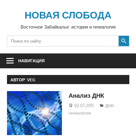
Перейти
к
НОВАЯ СЛОБОДА
содержимому
Восточное Забайкалье: история и генеалогия
SEARCH BUTTON
Search
for:
НАВИГАЦИЯ
АВТОР:
VEG
Анализ ДНК
02.07.2015
veg
ДНК-
генеалогия