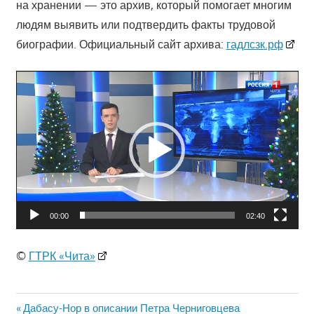
на хранении — это архив, который помогает многим
людям выявить или подтвердить факты трудовой
биографии.
Официальный сайт архива:
гадлсзк.рф
Видеоплеер
00:00
02:40
©
ГТРК «Чита»
Навигация
Предыдущая
Дабасу-Нор в описании Петра Черниговцева