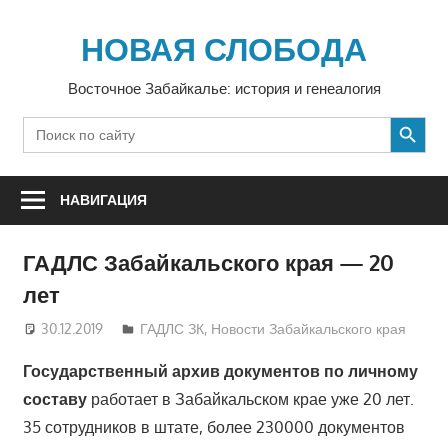
Перейти
к
НОВАЯ СЛОБОДА
содержимому
Восточное Забайкалье: история и генеалогия
SEARCH BUTTON
Search
for:
НАВИГАЦИЯ
ГАДЛС Забайкальского края — 20
лет
30.12.2019
Екатерина Аникина
ГАДЛС ЗК
,
Новости Забайкальского края
Государственный архив документов по личному
составу
работает в Забайкальском крае уже 20 лет.
35 сотрудников в штате, более 230000 документов