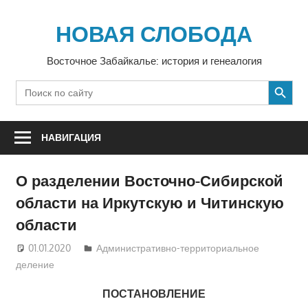
Перейти
к
НОВАЯ СЛОБОДА
содержимому
Восточное Забайкалье: история и генеалогия
SEARCH BUTTON
Search
for:
НАВИГАЦИЯ
О разделении Восточно-Сибирской
области на Иркутскую и Читинскую
области
01.01.2020
Екатерина Аникина
Административно-территориальное
деление
ПОСТАНОВЛЕНИЕ