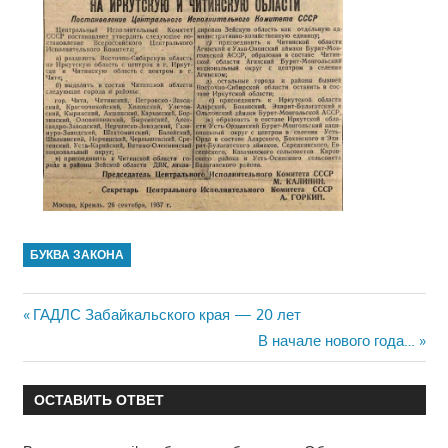
БУКВА ЗАКОНА
Навигация
Предыдущая
ГАДЛС Забайкальского края — 20 лет
запись:
Следующая
В начале нового года…
по
запись:
записям
ОСТАВИТЬ ОТВЕТ