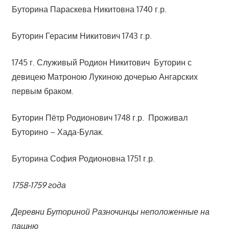
Буторина Параскева Никитовна 1740 г.р.
Буторин Герасим Никитович 1743 г.р.
1745 г. Служивый Родион Никитович Буторин с
девицею Матроною Лукиною дочерью Ангарских
первым браком.
Буторин Пётр Родионович 1748 г.р. Проживал
Буторино – Хада-Булак.
Буторина София Родионовна 1751 г.р.
1758-1759 года
Деревни Буториной Разночинцы неположенные на
пашню