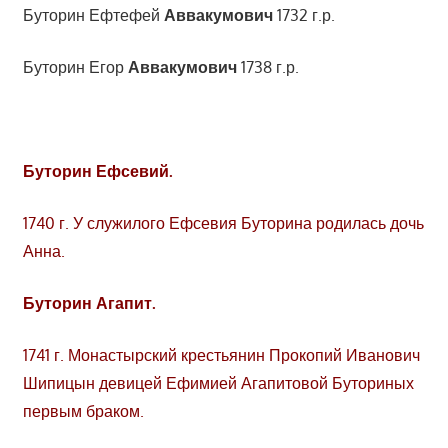
Буторин Ефтефей
Аввакумович
1732 г.р.
Буторин Егор
Аввакумович
1738 г.р.
Буторин Ефсевий.
1740 г. У служилого Ефсевия Буторина родилась дочь
Анна.
Буторин Агапит.
1741 г. Монастырский крестьянин Прокопий Иванович
Шипицын девицей Ефимией Агапитовой Буториных
первым браком.