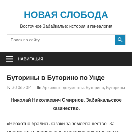
Перейти
к
НОВАЯ СЛОБОДА
содержимому
Восточное Забайкалье: история и генеалогия
SEARCH BUTTON
Search
for:
НАВИГАЦИЯ
Буторины в Буторино по Унде
30.06.2014
Юра
Архивные документы
,
Буторино
,
Буторины
Николай Николаевич Смирнов. Забайкальское
казачество.
«Неохотно брались казаки за землепашество. За
многие годы непрерывных походов они отвыкли от