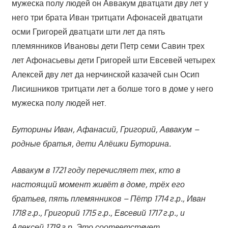
мужеска полу людей он Аввакум дватцати дву лет у
него три брата Иван тритцати Афонасей дватцати
осми Григорей дватцати шти лет да пять
племянников Ивановы дети Петр семи Савин трех
лет Афонасьевы дети Григорей шти Евсевей четырех
Алексей дву лет да нерчинской казачей сын Осип
Лисишников тритцати лет а болше того в доме у него
мужеска полу людей нет.
Буторины Иван, Афанасий, Григорий, Аввакум –
родные братья, дети Алёшки Буторина.
Аввакум в 1721 году перечисляет тех, кто в
настоящий момент живёт в доме, трёх его
братьев, пять племянников – Пётр 1714 г.р., Иван
1718 г.р., Григорий 1715 г.р., Евсевий 1717 г.р., и
Алексей 1719 г.р. Это соответствует