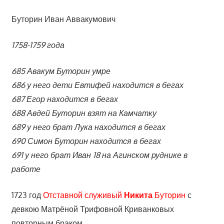
Буторин Иван Аввакумович
1758-1759 года
685 Авакум Буторин умре
686 у него дети Евтифей находится в бегах
687 Егор находится в бегах
688 Авдей Буторин взят на Камчатку
689 у него брат Лука находится в бегах
690 Симон Буторин находится в бегах
691 у него брат Иван 18 на Агинском руднике в
работе
1723 год
Отставной служивый
Никита
Буторин
с
девкою Матрёной Трифовной Криванковых
повторным браком.