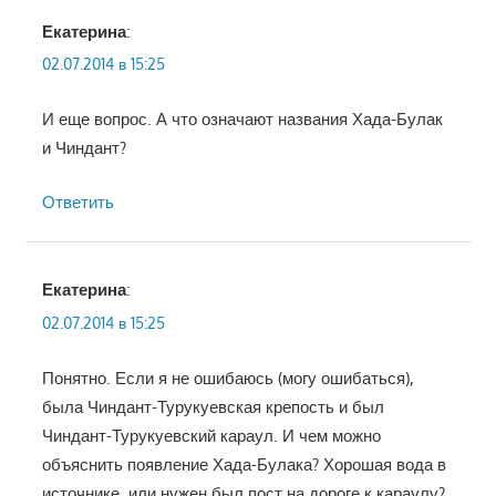
Екатерина
:
02.07.2014 в 15:25
И еще вопрос. А что означают названия Хада-Булак
и Чиндант?
Ответить
Екатерина
:
02.07.2014 в 15:25
Понятно. Если я не ошибаюсь (могу ошибаться),
была Чиндант-Турукуевская крепость и был
Чиндант-Турукуевский караул. И чем можно
объяснить появление Хада-Булака? Хорошая вода в
источнике, или нужен был пост на дороге к караулу?