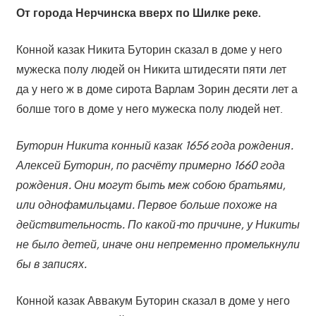
От города Нерчинска вверх по Шилке реке.
Конной казак Никита Буторин сказал в доме у него
мужеска полу людей он Никита штидесяти пяти лет
да у него ж в доме сирота Варлам Зорин десяти лет а
болше того в доме у него мужеска полу людей нет.
Буторин Никита конный казак 1656 года рождения.
Алексей Буторин, по расчёту примерно 1660 года
рождения. Они могут быть меж собою братьями,
или однофамильцами. Первое больше похоже на
действительность. По какой-то причине, у Никиты
не было детей, иначе они непременно промелькнули
бы в записях.
Конной казак Аввакум Буторин сказал в доме у него