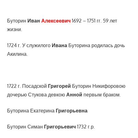
Буторин
Иван
Алексеевич
1692 – 1751 гг. 59 лет
жизни.
1724 г. У служилого
Ивана
Буторина родилась дочь
Акилина.
1722 г. Посадской
Григорей
Буторин Никифоровою
дочерью Стукова девкою
Анной
первым браком.
Буторина Екатерина
Григорьевна
Буторин Симан
Григорьевич
1732 г.р.