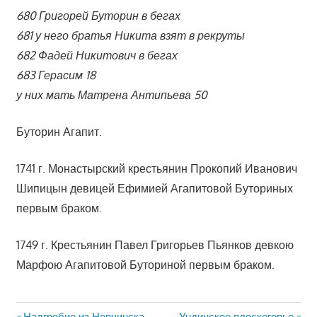
680 Григорей Буторин в бегах
681 у него братья Никита взят в рекруты
682 Фадей Никитович в бегах
683 Герасим 18
у них мать Матрена Антипьева 50
Буторин Агапит.
1741 г. Монастырский крестьянин Прокопий Иванович
Шипицын девицей Ефимией Агапитовой Буториных
первым браком.
1749 г. Крестьянин Павел Григорьев Пьянков девкою
Марфою Агапитовой Буториной первым браком.
Предыдущая
Следующая
Надгробие из Нерчинска
Ундинское плоскогорье