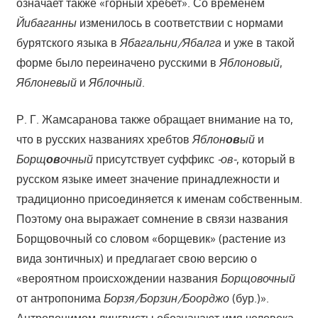
означает также «горный хребет». Со временем
Йибаганны
изменилось в соответствии с нормами
бурятского языка в
Ябагальни/Ябалга
и уже в такой
форме было переиначено русскими в
Яблоновый
,
Яблоневый
и
Яблочный
.
Р. Г. Жамсаранова также обращает внимание на то,
что в русских названиях хребтов
Яблон
ов
ый
и
Борщ
ов
очный
присутствует суффикс
-ов-
, который в
русском языке имеет значение принадлежности и
традиционно присоединяется к именам собственным.
Поэтому она выражает сомнение в связи названия
Борщовочный со словом «борщевик» (растение из
вида зонтичных) и предлагает свою версию о
«вероятном происхождении названия
Борщовочный
от антропонима
Борзя/Борзин/Боорджо
(бур.)».
Антропонимом лингвисты обозначают имя человека