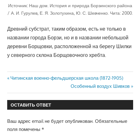
Источник: Наш дом. История и природа Борзинского района
/ А. И. Гурулев, Е. Я. Золотухина, Ю. С. Шевченко. Чита: 2000.
Древний субстрат, таким образом, есть не только в
названии города Борзи, но и в названии небольшой
деревни Борщовки, расположенной на берегу Шилки
у северного склона Борщовочного хребта.
Навигация
Предыдущая
Читинская военно-фельдшерская школа (1872-1905)
запись:
Следующая
Особенный воздух Шивков
по
запись:
записям
ОСТАВИТЬ ОТВЕТ
Ваш адрес email не будет опубликован.
Обязательные
поля помечены
*