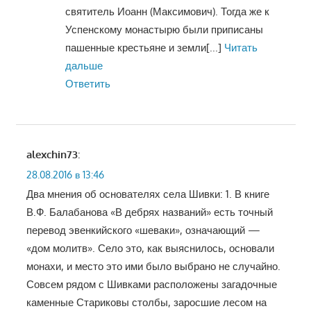
святитель Иоанн (Максимович). Тогда же к
Успенскому монастырю были приписаны
пашенные крестьяне и земли
[...]
Читать
дальше
Ответить
alexchin73
:
28.08.2016 в 13:46
Два мнения об основателях села Шивки: 1. В книге
В.Ф. Балабанова «В дебрях названий» есть точный
перевод эвенкийского «шеваки», означающий —
«дом молитв». Село это, как выяснилось, основали
монахи, и место это ими было выбрано не случайно.
Совсем рядом с Шивками расположены загадочные
каменные Стариковы столбы, заросшие лесом на