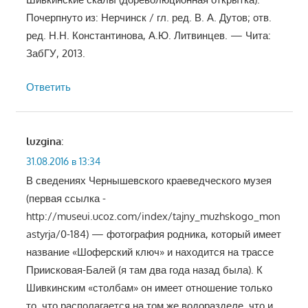
Почерпнуто из: Нерчинск / гл. ред. В. А. Дутов; отв.
ред. Н.Н. Константинова, А.Ю. Литвинцев. — Чита:
ЗабГУ, 2013.
Ответить
luzgina
:
31.08.2016 в 13:34
В сведениях Чернышевского краеведческого музея
(первая ссылка -
http://museui.ucoz.com/index/tajny_muzhskogo_mon
astyrja/0-184) — фотография родника, который имеет
название «Шоферский ключ» и находится на трассе
Приисковая-Балей (я там два года назад была). К
Шивкинским «столбам» он имеет отношение только
то, что располагается на том же водоразделе, что и