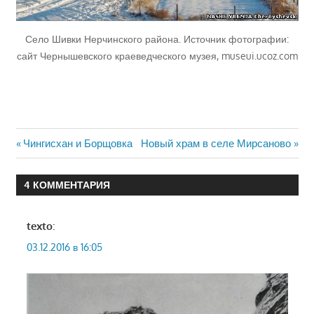
Село Шивки Нерчинского района. Источник фотографии:
сайт Чернышевского краеведческого музея, museui.ucoz.com
Навигация
Предыдущая
Следующая
Чингисхан и Борщовка
Новый храм в селе Мирсаново
запись:
запись:
по
4 КОММЕНТАРИЯ
записям
texto
:
03.12.2016 в 16:05