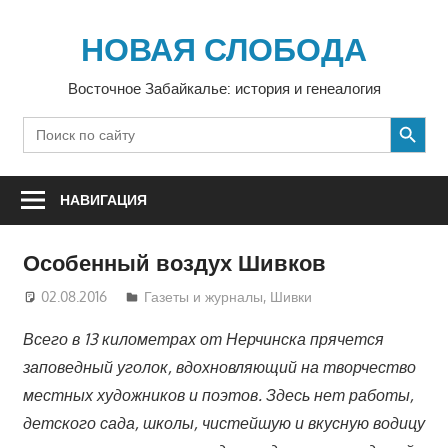
Перейти
к
НОВАЯ СЛОБОДА
содержимому
Восточное Забайкалье: история и генеалогия
SEARCH BUTTON
Search
for:
НАВИГАЦИЯ
Особенный воздух Шивков
02.08.2016
Екатерина Аникина
Газеты и журналы
,
Шивки
Всего в 13 километрах от Нерчинска прячется
заповедный уголок, вдохновляющий на творчество
местных художников и поэтов. Здесь нет работы,
детского сада, школы, чистейшую и вкусную водицу