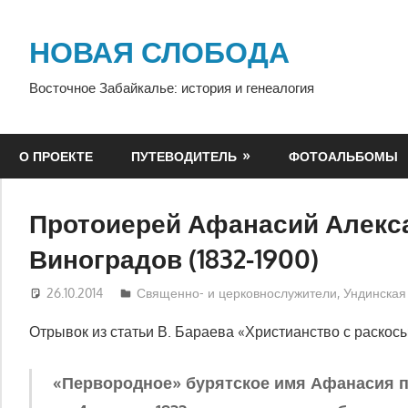
Перейти
к
НОВАЯ СЛОБОДА
содержимому
Восточное Забайкалье: история и генеалогия
О ПРОЕКТЕ
ПУТЕВОДИТЕЛЬ
ФОТОАЛЬБОМЫ
Протоиерей Афанасий Алекс
Виноградов (1832-1900)
26.10.2014
Екатерина Аникина
Священно- и церковнослужители
,
Ундинская
Отрывок из статьи В. Бараева «Христианство с раскос
«Первородное» бурятское имя Афанасия по