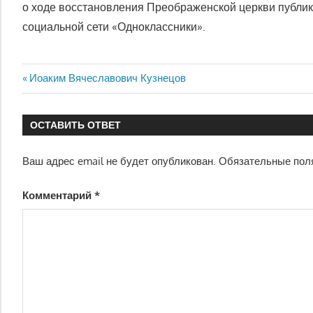
о ходе восстановления Преображенской церкви публи
социальной сети «Одноклассники».
Навигация
Предыдущая
Иоаким Вячеславович Кузнецов
запись:
по
ОСТАВИТЬ ОТВЕТ
записям
Ваш адрес email не будет опубликован.
Обязательные пол
Комментарий
*