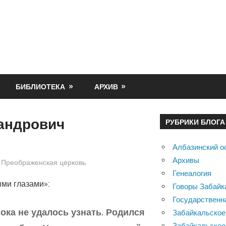
БИБЛИОТЕКА
АРХИВ
андрович
РУБРИКИ БЛОГА
Албазинский о
Архивы
 Преображенская церковь
Генеалогия
ыми глазами»:
Говоры Забайк
Государственн
ка не удалось узнать. Родился
Забайкальское
Забайкальское