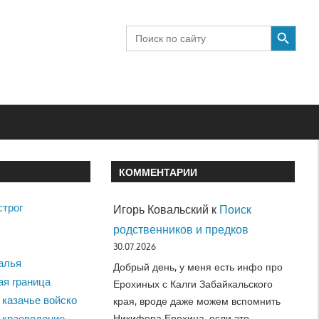
SEARCH BUTTON
Search
for:
КОММЕНТАРИИ
строг
Игорь Ковальский
к
Поиск
родственников и предков
30.07.2026
алья
Добрый день, у меня есть инфо про
ая граница
Ерохиных с Калги Забайкальского
 казачье войско
края, вроде даже можем вспомнить
Никифора Ерохина, если это…
 краеведение