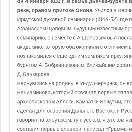
он 4 января 1832 г. в семье дьячка-бурята
реке, правом притоке Онона.
Учился в Нерчи
Иркутской духовной семинарии (1846-52), где 
Афанасием Щаповым, будущим известным про
семинарию, он вместе с А.Щаповым был посла
академию, которую оба окончили с отличием в 
познакомился с еще одним земляком-иркутян
бурятом А. Бобровниковым, ближайшим соратн
Д. Банзарова.
Вернувшись на родину, в Унду, Нерчинск, он 
Вениаминова, который освящал первые сплав
архиепископом Аляски, Камчатки и Якутии, от
сделал для освоения Дальнего Востока и Рус
говорил на алеутском, тунгусском, якутском яз
составил первые словари, написал «Граммати