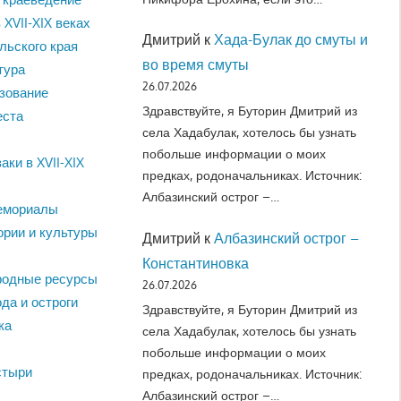
 XVII-XIX веках
Дмитрий
к
Хада-Булак до смуты и
льского края
во время смуты
тура
26.07.2026
зование
Здравствуйте, я Буторин Дмитрий из
еста
села Хадабулак, хотелось бы узнать
побольше информации о моих
аки в XVII-XIX
предках, родоначальниках. Источник:
Албазинский острог –…
емориалы
ории и культуры
Дмитрий
к
Албазинский острог –
Константиновка
родные ресурсы
26.07.2026
да и остроги
Здравствуйте, я Буторин Дмитрий из
ка
села Хадабулак, хотелось бы узнать
побольше информации о моих
стыри
предках, родоначальниках. Источник:
Албазинский острог –…