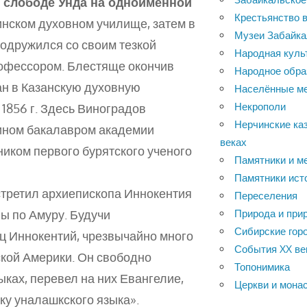
 в слободе Унда на одноименной
Крестьянство в
нском духовном училище, затем в
Музеи Забайка
подружился со своим тезкой
Народная куль
фессором. Блестяще окончив
Народное обра
н в Казанскую духовную
Населённые м
Некрополи
1856 г. Здесь Виноградов
Нерчинские каз
ином бакалавром академии
веках
иком первого бурятского ученого
Памятники и м
Памятники ист
встретил архиепископа Иннокентия
Переселения
ы по Амуру. Будучи
Природа и при
Сибирские горо
ец Иннокентий, чрезвычайно много
События XX ве
ской Америки. Он свободно
Топонимика
ыках, перевел на них Евангелие,
Церкви и мона
ку уналашкского языка».