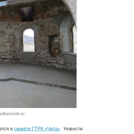
klassniki.ru
ется в
сюжете ГТРК «Чита»
. Новости