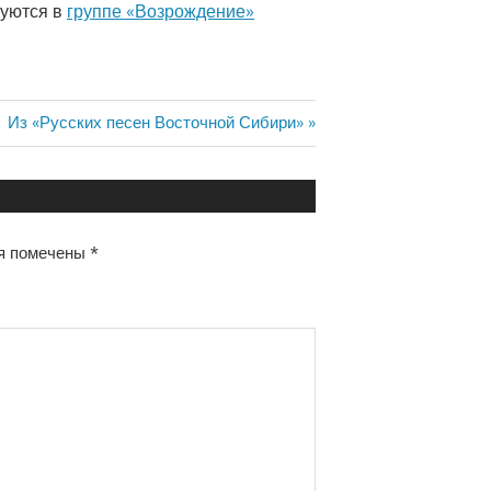
куются в
группе «Возрождение»
Следующая
Из «Русских песен Восточной Сибири»
запись:
я помечены
*