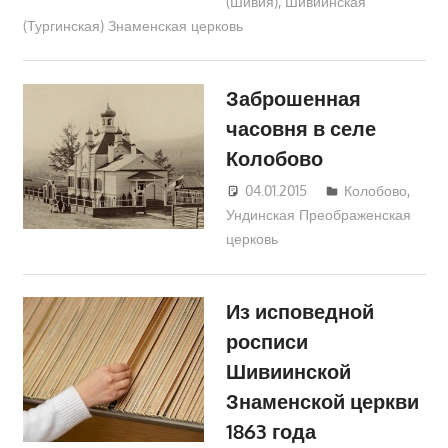
(Шивия)
,
Шивиинская
(Тургинская) Знаменская церковь
Заброшенная
часовня в селе
Колобово
04.01.2015
Екатерина
Колобово
,
Ундинская Преображенская
Аникина
церковь
Из исповедной
росписи
Шивиинской
Знаменской церкви
1863 года