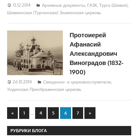
13.12.2014
Екатерина Аникина
Архивные документы
,
ГАЗК
,
Турга (Шивия)
,
Шивиинская (Тургинская) Знаменская церковь
Протоиерей
Афанасий
Александрович
Виноградов (1832-
1900)
26.10.2014
Екатерина Аникина
Священно- и церковнослужители
,
Ундинская Преображенская церковь
Пагинация
Предыдущие
…
Следующие
«
1
4
5
6
7
»
записи
записи
записей
РУБРИКИ БЛОГА