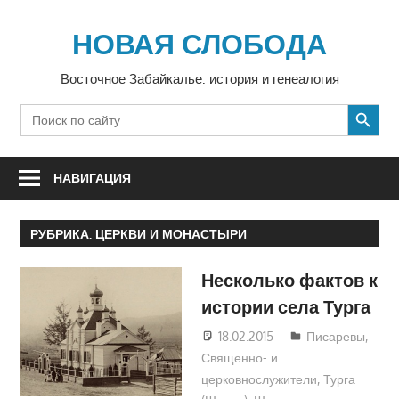
Перейти
к
НОВАЯ СЛОБОДА
содержимому
Восточное Забайкалье: история и генеалогия
SEARCH BUTTON
Search
for:
НАВИГАЦИЯ
РУБРИКА:
ЦЕРКВИ И МОНАСТЫРИ
Несколько фактов к
истории села Турга
18.02.2015
Екатерина
Писаревы
,
Священно- и
Аникина
церковнослужители
,
Турга