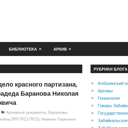
БИБЛИОТЕКА
АРХИВ
РУБРИКИ БЛОГА
дело красного партизана,
Албазинский о
Архивы
радеда Баранова Николая
Генеалогия
овича
Говоры Забайк
Evgescha
Архивные документы
,
Барановы
,
Государственн
ойна (1917-1922/1923)
,
Нижнее Гирюнино
Забайкальское
Забайкальское