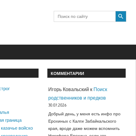
SEARCH BUTTON
Search
for:
КОММЕНТАРИИ
строг
Игорь Ковальский
к
Поиск
родственников и предков
30.07.2026
алья
Добрый день, у меня есть инфо про
ая граница
Ерохиных с Калги Забайкальского
 казачье войско
края, вроде даже можем вспомнить
Никифора Ерохина, если это…
 краеведение