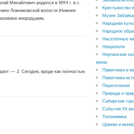
лай Михайлович родился в 1894 г. в с.
Крестьянство в
нино Ложниковской волости (Нижнее
Музеи Забайка
разовано инородцами,
Народная куль
Народное обра
Населённые м
Некрополи
Нерчинские каз
веках
Памятники и м
дант — 2. Сегодня, вроде как полностью
Памятники ист
Переселения
Природа и при
Сибирские горо
События XX ве
Топонимика
Церкви и мона