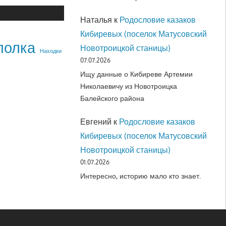
Наталья
к
Родословие казаков
Кибиревых (поселок Матусовский
полка
Новотроицкой станицы)
Находки
07.07.2026
Ищу данные о Кибиреве Артемии
Николаевичу из Новотроицка
Балейского района
Евгений
к
Родословие казаков
Кибиревых (поселок Матусовский
Новотроицкой станицы)
01.07.2026
Интересно, историю мало кто знает.