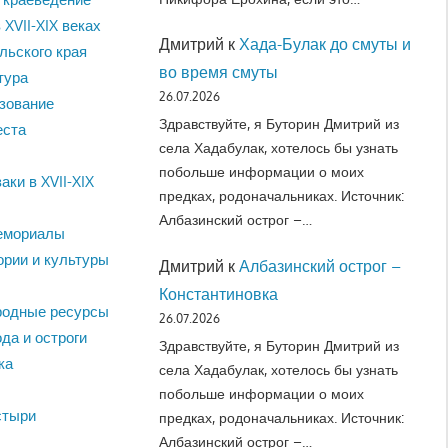
 XVII-XIX веках
Дмитрий
к
Хада-Булак до смуты и
льского края
во время смуты
тура
26.07.2026
зование
Здравствуйте, я Буторин Дмитрий из
еста
села Хадабулак, хотелось бы узнать
побольше информации о моих
аки в XVII-XIX
предках, родоначальниках. Источник:
Албазинский острог –…
емориалы
ории и культуры
Дмитрий
к
Албазинский острог –
Константиновка
родные ресурсы
26.07.2026
да и остроги
Здравствуйте, я Буторин Дмитрий из
ка
села Хадабулак, хотелось бы узнать
побольше информации о моих
стыри
предках, родоначальниках. Источник:
Албазинский острог –…