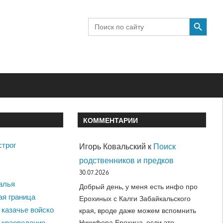
SEARCH BUTTON
Search
for:
КОММЕНТАРИИ
строг
Игорь Ковальский
к
Поиск
родственников и предков
30.07.2026
алья
Добрый день, у меня есть инфо про
ая граница
Ерохиных с Калги Забайкальского
 казачье войско
края, вроде даже можем вспомнить
Никифора Ерохина, если это…
 краеведение