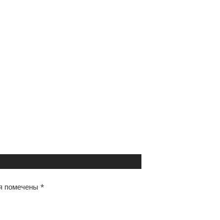
я помечены
*