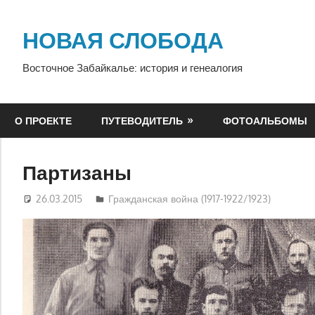
Перейти
к
НОВАЯ СЛОБОДА
содержимому
Восточное Забайкалье: история и генеалогия
О ПРОЕКТЕ
ПУТЕВОДИТЕЛЬ
ФОТОАЛЬБОМЫ
Партизаны
26.03.2015
Юра
Гражданская война (1917-1922/1923)