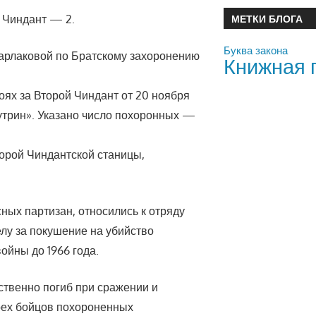
 Чиндант — 2.
МЕТКИ БЛОГА
Буква закона
Варлаковой по Братскому захоронению
Книжная 
ях за Второй Чиндант от 20 ноября
Бутрин». Указано число похоронных —
торой Чиндантской станицы,
сных партизан, относились к отряду
елу за покушение на убийство
ойны до 1966 года.
ственно погиб при сражении и
ырех бойцов похороненных