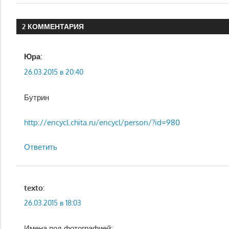
запись:
по
2 КОММЕНТАРИЯ
записям
Юра
:
26.03.2015 в 20:40
Бутрин
http://encycl.chita.ru/encycl/person/?id=980
Ответить
texto
:
26.03.2015 в 18:03
Имена под фотографией: