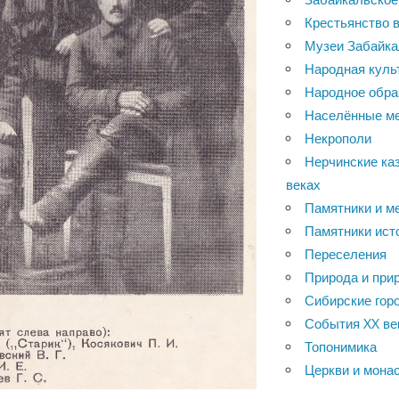
Крестьянство в
Музеи Забайка
Народная куль
Народное обра
Населённые м
Некрополи
Нерчинские каз
веках
Памятники и м
Памятники ист
Переселения
Природа и при
Сибирские горо
События XX ве
Топонимика
Церкви и мона