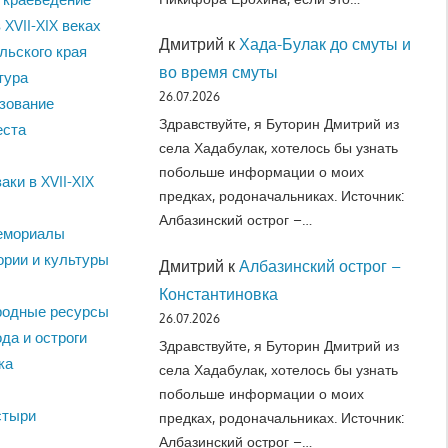
 XVII-XIX веках
Дмитрий
к
Хада-Булак до смуты и
льского края
во время смуты
тура
26.07.2026
зование
Здравствуйте, я Буторин Дмитрий из
еста
села Хадабулак, хотелось бы узнать
побольше информации о моих
аки в XVII-XIX
предках, родоначальниках. Источник:
Албазинский острог –…
емориалы
ории и культуры
Дмитрий
к
Албазинский острог –
Константиновка
родные ресурсы
26.07.2026
да и остроги
Здравствуйте, я Буторин Дмитрий из
ка
села Хадабулак, хотелось бы узнать
побольше информации о моих
стыри
предках, родоначальниках. Источник:
Албазинский острог –…