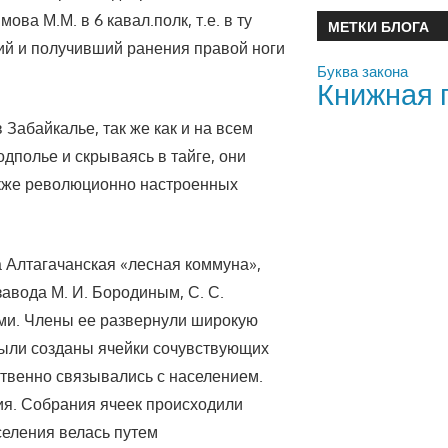
ова М.М. в 6 кавал.полк, т.е. в ту
МЕТКИ БЛОГА
ший и получивший ранения правой ноги
Буква закона
Книжная 
Забайкалье, так же как и на всем
дполье и скрываясь в тайге, они
акже революционно настроенных
 Алтагачанская «лесная коммуна»,
завода М. И. Бородиным, С. С.
ими. Члены ее развернули широкую
были созданы ячейки сочувствующих
ственно связывались с населением.
ия. Собрания ячеек происходили
селения велась путем