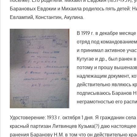
Барановых Евдокии и Михаила родилось пять детей: Никол
Евлампий, Константин, Акулина.
В 1919 г. в декабре месяц
отряд под командованием 
и принимал активное учас
Кутугае и др., был ранен 
потому и прошу вышеназв
надлежащим документ, ко
действительно являюсь кр
подписываюсь Баранов Н
неграмотностью его распи
Удостоверение: 1933 г. октября 1 дня. Я гражданин се
красный партизан Литвинцев Кузьма(?) даю настоящее 
ранения Баранову Н.М. в том что он действительно кр