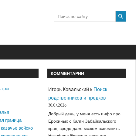
SEARCH BUTTON
Search
for:
КОММЕНТАРИИ
строг
Игорь Ковальский
к
Поиск
родственников и предков
30.07.2026
алья
Добрый день, у меня есть инфо про
ая граница
Ерохиных с Калги Забайкальского
 казачье войско
края, вроде даже можем вспомнить
Никифора Ерохина, если это…
 краеведение