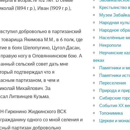
Крестьянство в
ай (1894 г.р.), Иван (1909 г.р.),
Музеи Забайка
Народная куль
Народное обра
е вступил добровольно в партизанский
Населённые м
товарища Якимова М.М., в 6 полк, где
Некрополи
тие в боях Шелопугино, Цугол-Дасан,
Нерчинские каз
в правую ногу в Оловяннинском бою. А
веках
анный сельский совет дать мне
Памятники и м
торый подтверждал что я
Памятники ист
асным партизаном, в чем и
Переселения
иколай Михайлович. За
Природа и при
сал Литвинцев Кузьма.
Сибирские горо
События XX ве
ла Н-Гирюнино Жидкинского ВСК
Топонимика
гражданину одного со мной селения и
Церкви и мона
асный партизан добровольно