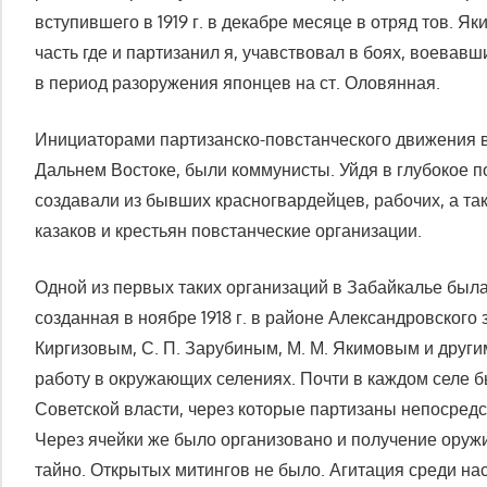
вступившего в 1919 г. в декабре месяце в отряд тов. Яким
часть где и партизанил я, учавствовал в боях, воевав
в период разоружения японцев на ст. Оловянная.
Инициаторами партизанско-повстанческого движения в 
Дальнем Востоке, были коммунисты. Уйдя в глубокое по
создавали из бывших красногвардейцев, рабочих, а т
казаков и крестьян повстанческие организации.
Одной из первых таких организаций в Забайкалье была
созданная в ноябре 1918 г. в районе Александровского 
Киргизовым, С. П. Зарубиным, М. М. Якимовым и друг
работу в окружающих селениях. Почти в каждом селе 
Советской власти, через которые партизаны непосред
Через ячейки же было организовано и получение оруж
тайно. Открытых митингов не было. Агитация среди на