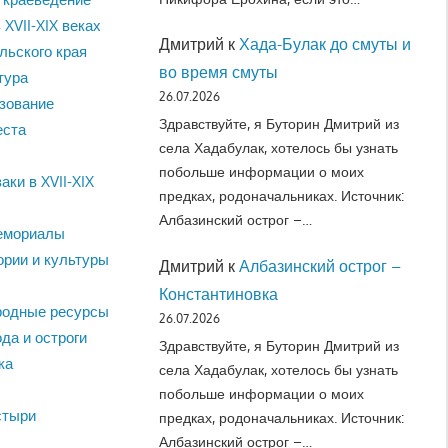
 XVII-XIX веках
Дмитрий
к
Хада-Булак до смуты и
льского края
во время смуты
тура
26.07.2026
зование
Здравствуйте, я Буторин Дмитрий из
еста
села Хадабулак, хотелось бы узнать
побольше информации о моих
аки в XVII-XIX
предках, родоначальниках. Источник:
Албазинский острог –…
емориалы
ории и культуры
Дмитрий
к
Албазинский острог –
Константиновка
родные ресурсы
26.07.2026
да и остроги
Здравствуйте, я Буторин Дмитрий из
ка
села Хадабулак, хотелось бы узнать
побольше информации о моих
стыри
предках, родоначальниках. Источник:
Албазинский острог –…