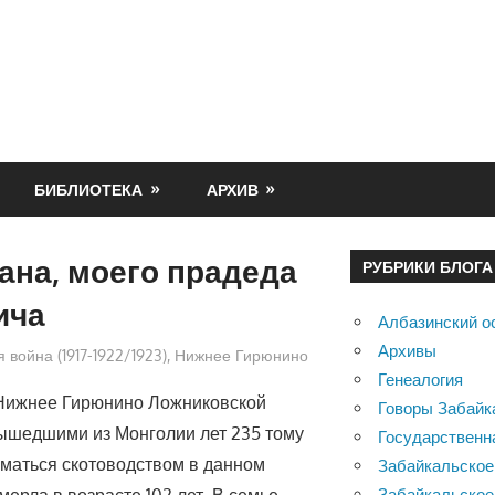
БИБЛИОТЕКА
АРХИВ
ана, моего прадеда
РУБРИКИ БЛОГА
ича
Албазинский о
Архивы
 война (1917-1922/1923)
,
Нижнее Гирюнино
Генеалогия
. Нижнее Гирюнино Ложниковской
Говоры Забайк
ышедшими из Монголии лет 235 тому
Государственн
иматься скотоводством в данном
Забайкальское
умерла в возрасте 102 лет. В семье
Забайкальское