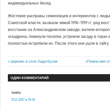
индивидуальных бесед.
Жестокие расправы семеновцев и интервентов с людь
Советской власти, вызвали зимой 1918–1919 гг. ряд во
восстание на Александровском заводе, жители которог
эскадрона, покинули поселок, устроили засаду в горах
полностью истребили их. После этого они ушли в тайгу
Навигация
Предыдущая
Следующая
Церковь в селе Хада-Булак
«Помни имя от
запись:
запись:
по
ОДИН КОММЕНТАРИЙ
записям
texto
:
11.12.2017 в 19:41