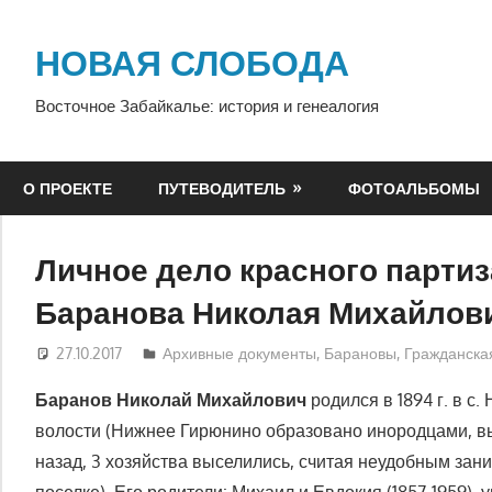
Перейти
к
НОВАЯ СЛОБОДА
содержимому
Восточное Забайкалье: история и генеалогия
О ПРОЕКТЕ
ПУТЕВОДИТЕЛЬ
ФОТОАЛЬБОМЫ
Личное дело красного партиз
Баранова Николая Михайлов
27.10.2017
Evgescha
Архивные документы
,
Барановы
,
Гражданская
Баранов Николай Михайлович
родился в
1894
г. в с
волости (Нижнее Гирюнино образовано инородцами, в
назад, 3 хозяйства выселились, считая неудобным зан
поселке). Его родители: Михаил и Евдокия (1857-1959), 