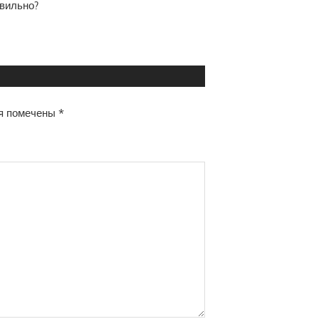
авильно?
я помечены
*