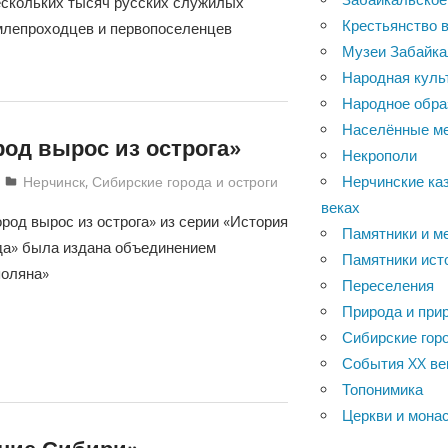
ескольких тысяч русских служилых
Крестьянство в
лепроходцев и первопоселенцев
Музеи Забайка
Народная куль
Народное обра
Населённые м
род вырос из острога»
Некрополи
Нерчинские каз
Екатерина Аникина
Нерчинск
,
Сибирские города и остроги
веках
ород вырос из острога» из серии «История
Памятники и м
да» была издана объединением
Памятники ист
поляна»
Переселения
Природа и при
Сибирские горо
События XX ве
Топонимика
Церкви и мона
ние Сибири»