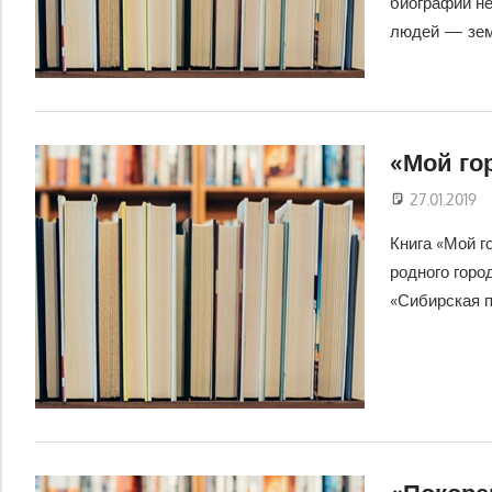
биографии н
людей — зем
«Мой го
27.01.2019
Книга «Мой г
родного горо
«Сибирская 
«Покоре