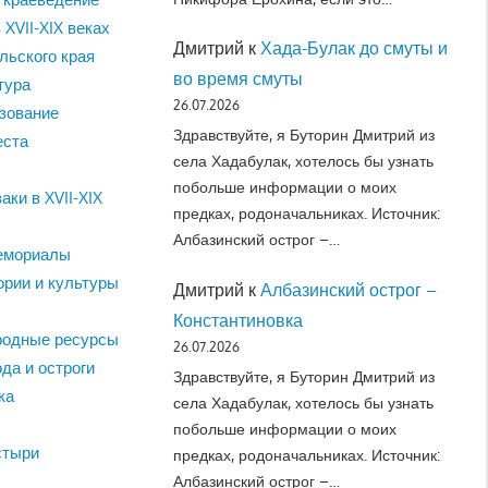
 XVII-XIX веках
Дмитрий
к
Хада-Булак до смуты и
льского края
во время смуты
тура
26.07.2026
зование
Здравствуйте, я Буторин Дмитрий из
еста
села Хадабулак, хотелось бы узнать
побольше информации о моих
аки в XVII-XIX
предках, родоначальниках. Источник:
Албазинский острог –…
емориалы
ории и культуры
Дмитрий
к
Албазинский острог –
Константиновка
родные ресурсы
26.07.2026
да и остроги
Здравствуйте, я Буторин Дмитрий из
ка
села Хадабулак, хотелось бы узнать
побольше информации о моих
стыри
предках, родоначальниках. Источник:
Албазинский острог –…