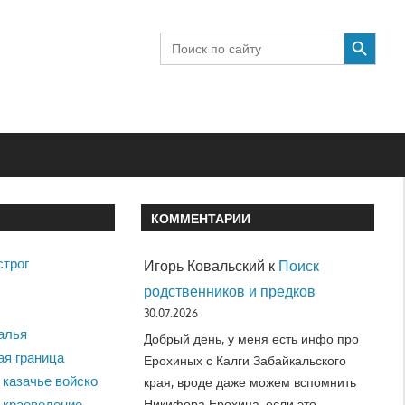
SEARCH BUTTON
Search
for:
КОММЕНТАРИИ
строг
Игорь Ковальский
к
Поиск
родственников и предков
30.07.2026
алья
Добрый день, у меня есть инфо про
ая граница
Ерохиных с Калги Забайкальского
 казачье войско
края, вроде даже можем вспомнить
Никифора Ерохина, если это…
 краеведение