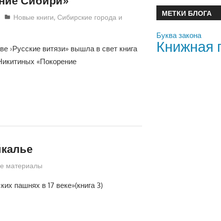
МЕТКИ БЛОГА
Екатерина Аникина
Новые книги
,
Сибирские города и
Буква закона
Книжная 
ве ›Русские витязи» вышла в свет книга
. Никитиных «Покорение
йкалье
е материалы
х пашнях в 17 веке»(книга 3)