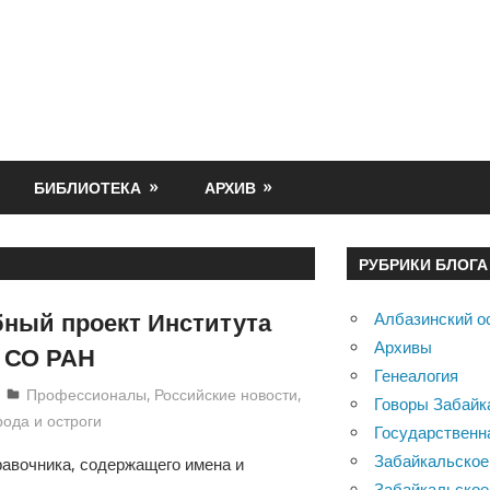
БИБЛИОТЕКА
АРХИВ
РУБРИКИ БЛОГА
ный проект Института
Албазинский о
Архивы
 СО РАН
Генеалогия
Екатерина Аникина
Профессионалы
,
Российские новости
,
Говоры Забайк
ода и остроги
Государственн
Забайкальское
авочника, содержащего имена и
Забайкальское