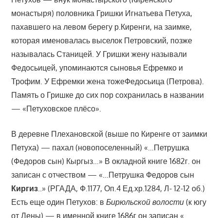
монастыря) половника Гришки Игнатьева Петуха,
пахавшего на левом берегу р.Киренги, на заимке,
которая именовалась выселок Петровский, позже
называлась Станицей. У Гришки жену называли
Федосьицей, упоминаются сыновья Ефремко и
Трофим. У Ефремки жена тожеФедосьица (Петрова).
Память о Гришке до сих пор сохранилась в названии
— «Петуховское плёсо».
В деревне Плехановской (выше по Киренге от заимки
Петуха) — пахал (новопоселенный) «…Петрушка
(Федоров сын) Кыргыз…» В окладной книге 1682г. он
записан с отчеством — «…Петрушка Федоров сын
Киргиз
..» (РГАДА, Ф.1177, Оп.4 Ед.хр.1284, Л- 12-12 об.)
Есть еще один Петухов: в
Бирюльской волости
(к югу
от Лены) — в именной книге 1686г.он записан «…