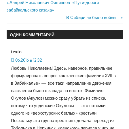
Навигация
Предыдущая
Андрей Николаевич Филиппов. «Пути-дороги
запись:
забайкальского казака»
по
Следующая
В Сибири не было войны…
записям
запись:
ОДИН КОММЕНТАРИЙ
texto
:
13.06.2016 в 12:32
Любовь Николаевна! Здесь, наверное, правильнее
формулировать вопрос как «ленские фамилии XVII в.
в Забайкалье» — все таки направление движения
населения было с запада на восток. Фамилию
Окулов (Акулов) можно сразу убрать из списка,
потому что ундинские Окуловы — это потомки
одного из «верхотурских беглых» крестьян.
Поскольку эта группа крестьян сделала переход из
Тобольска в Нерчинск, «ленского» периода у них не