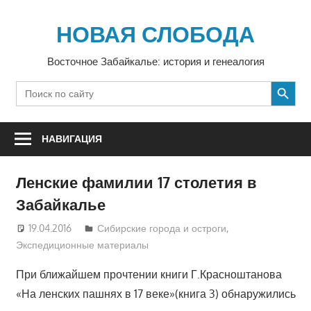
Перейти
к
НОВАЯ СЛОБОДА
содержимому
Восточное Забайкалье: история и генеалогия
SEARCH BUTTON
Search
for:
НАВИГАЦИЯ
Ленские фамилии 17 столетия в
Забайкалье
19.04.2016
luzgina
Сибирские города и остроги
,
Экспедиционные материалы
При ближайшем прочтении книги Г.Красноштанова
«На ленских пашнях в 17 веке»(книга 3) обнаружились