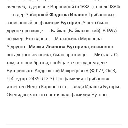
волости
, в деревне Ворониной (в 1682г.), после 1864г
— в дер.Заборской
Федотка Иванов
Грибановых,
записанный по фамилии
Буторин
. У него было
другое прозвище — Байкал (Байкаловский). В 1697г
он умер. Его вдова — Маланьица Миронова.
У другого,
Мишки Иванова Буторина
, илимского
посадского человека, было прозвище — Митгаль. О
том, что они братья, сообщается в судном деле
Буториных с Андрюшкой Мокрецовым (Ф.1177, Оп.3,
Ч.4, ед.хр. 2435, Л.2-3). По фамилии «Грибанов»
известен Иевко Карпов сын — дядя Ивашки Буторы.
Очевидно, что это настоящая фамилия Буторы.