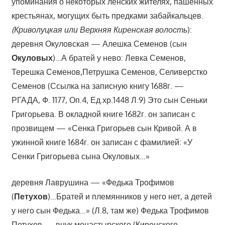
упоминания о некоторых ленских жителях, пашенных
крестьянах, могущих быть предками забайкальцев.
(Криволуцкая или Верхняя Киренская волость
):
деревня Окуловская — Алешка Семенов (сын
Окуловых
)…А братей у нево: Левка Семенов,
Терешка Семенов,Петрушка Семенов, Селиверстко
Семенов (Ссылка на записную книгу 1688г. —
РГАДА, Ф. 1177, Оп.4, Ед.хр.1448 Л.9) Это сын Сеньки
Григорьева. В окладной книге 1682г. он записан с
прозвищем — «Сенка Григорьев сын Кривой. А в
ужинной книге 1684г. он записан с фамилией: «У
Сенки Григорьева сына Окуловых…»
деревня Лаврушина — «Федька Трофимов
(
Петухов
)…Братей и племянников у него нет, а детей
у него сын Федька…» (Л.8, там же) Федька Трофимов
Петухов — внук монастырского (Киренского