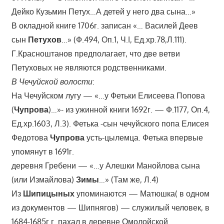
Дейко Кузьмин Петух…А детей у него два сына…»
В окладной книге 1706г. записан «… Василей Деев
сын
Петухов
…» (Ф.494, Оп.1, Ч.I, Ед.хр.78,Л.111).
Г.Красноштанов предполагает, что две ветви
Петуховых не являются родственниками.
В Чечуйской волости
:
На Чечуйском лугу — «…у Фетьки Елисеева Попова
(
Чупрова
)…»- из ужинной книги 1692г. — Ф.1177, Оп.4,
Ед.хр.1603, Л.3). Фетька -сын чечуйского попа Елисея
Федотова
Чупрова
усть-цылемца. Фетька впервые
упомянут в 1691г.
деревня Гребени — «…у Алешки Манойлова сына
(или Измайлова)
Зимы
…» (Там же, Л.4)
Из
Шипицыных
упоминаются — Матюшка( в одном
из документов — Шипнягов) — служилый человек, в
1684-1685г.г. пахал в деревне Омолойской