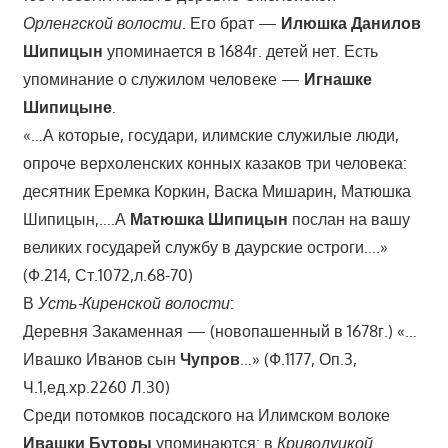
Орленгской волости
. Его брат —
Илюшка Данилов
Шипицын
упоминается в 1684г. детей нет. Есть
упоминание о служилом человеке —
Игнашке
Шипицыне
.
«…А которые, государи, илимские служилые люди,
опроче верхоленских конных казаков три человека:
десятник Еремка Коркин, Васка Мишарин, Матюшка
Шипицын,….А
Матюшка Шипицын
послан на вашу
великих государей службу в даурские остроги….»
(Ф.214, Ст.1072,л.68-70)
В
Усть-Киренской волости
:
Деревня Закаменная — (новопашенный в 1678г.) «…
Ивашко Иванов сын
Чупров
…» (Ф.1177, Оп.3,
Ч.1,ед.хр.2260 Л.30)
Среди потомков посадского на Илимском волоке
Ивашки Буторы
упоминаются: в
Криволуцкой