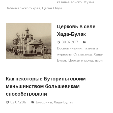
казачье войско
,
Музеи
Забайкальского края
,
Цаган-Олуй
Церковь в селе
Хада-Булак
30.07.2017
Екатерина
Воспоминания
Аникина
,
Газеты и
журналы
,
Статистика
,
Хада-
Булак
,
Церкви и монастыри
Как некоторые Буторины своим
меньшинством большевикам
способствовали
02.07.2017
Юра
Буторины
,
Хада-Булак