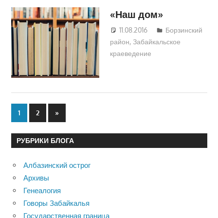
«Наш дом»
11.08.2016
Екатерина
Борзинский
район
,
Забайкальское
Аникина
краеведение
Пагинация
Следующие
1
2
»
записи
записей
РУБРИКИ БЛОГА
Албазинский острог
Архивы
Генеалогия
Говоры Забайкалья
Государственная граница