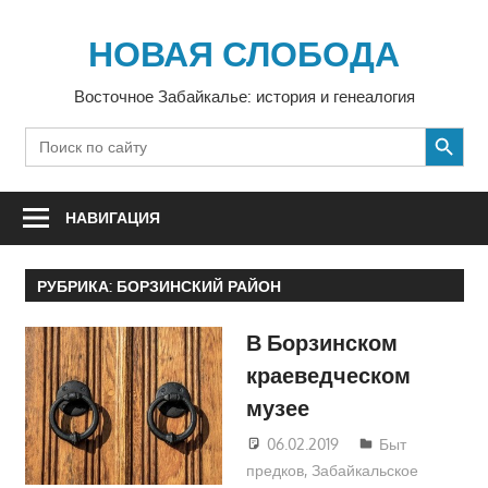
Перейти
к
НОВАЯ СЛОБОДА
содержимому
Восточное Забайкалье: история и генеалогия
SEARCH BUTTON
Search
for:
НАВИГАЦИЯ
РУБРИКА:
БОРЗИНСКИЙ РАЙОН
В Борзинском
краеведческом
музее
06.02.2019
Екатерина
Быт
предков
,
Забайкальское
Аникина