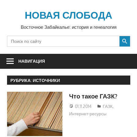
Перейти
к
НОВАЯ СЛОБОДА
содержимому
Восточное Забайкалье: история и генеалогия
SEARCH BUTTON
Search
for:
НАВИГАЦИЯ
РУБРИКА:
ИСТОЧНИКИ
Что такое ГАЗК?
01.11.2014
Екатерина
ГАЗК
,
Интернет-ресурсы
Аникина