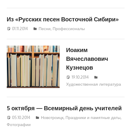
Из «Русских песен Восточной Сибири»
01.11.2014
Екатерина Аникина
Песни
,
Профессионалы
Иоаким
Вячеславович
Кузнецов
19.10.2014
Екатерина
Художественная литература
Аникина
5 октября — Всемирный день учителей
05.10.2014
Екатерина Аникина
Новотроицк
,
Праздники и памятные даты
,
Фотографии