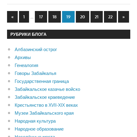
Пагинация
Предыдущие
…
Следу
«
1
17
18
19
20
21
22
»
записи
записи
записей
РУБРИКИ БЛОГА
Албазинский острог
Архивы
Генеалогия
Говоры Забайкалья
Государственная граница
Забайкальское казачье войско
Забайкальское краеведение
Крестьянство в XVII-XIX веках
Музеи Забайкальского края
Народная культура
Народное образование
Населённые места