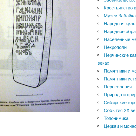
Крестьянство в
Музеи Забайка
Народная куль
Народное обра
Населённые м
Некрополи
Нерчинские каз
веках
Памятники и м
Памятники ист
Переселения
Природа и при
Сибирские горо
События XX ве
Топонимика
Церкви и мона