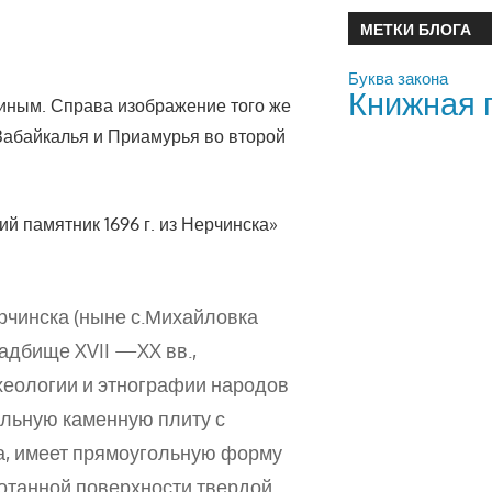
МЕТКИ БЛОГА
Буква закона
Книжная 
иным. Справа изображение того же
 Забайкалья и Приамурья во второй
й памятник 1696 г. из Нерчинска»
ерчинска (ныне с.Михайловка
ладбище XVII
—XX вв.,
хеологии и этнографии народов
льную каменную плиту с
та, имеет прямоугольную форму
ботанной поверхности твердой