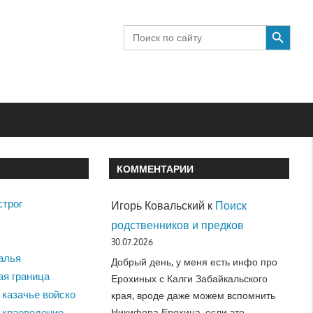
SEARCH BUTTON
Search
for:
КОММЕНТАРИИ
строг
Игорь Ковальский
к
Поиск
родственников и предков
30.07.2026
алья
Добрый день, у меня есть инфо про
ая граница
Ерохиных с Калги Забайкальского
 казачье войско
края, вроде даже можем вспомнить
Никифора Ерохина, если это…
 краеведение