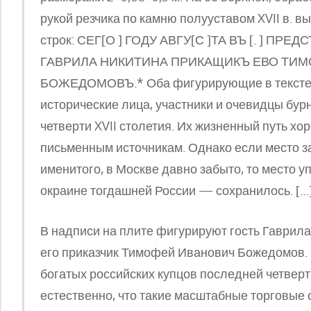
рукой резчика по камню полууставом XVII в. в
строк: СЕГ[О ] ГОДУ АВГУ[С ]ТА ВЪ [. ] ПРЕ
ГАВРИЛА НИКИТИНА ПРИКАЩИКЪ ЕВО ТИМ
БОЖЕДОМОВЪ.* Оба фигурирующие в тексте 
исторические лица, участники и очевидцы бу
четверти XVII столетия. Их жизненный путь х
письменным источникам. Однако если место з
именитого, в Москве давно забыто, то место 
окраине тогдашней России — сохранилось. […
В надписи на плите фигурируют гость Гаврила
его приказчик Тимофей Иванович Божедомов. 
богатых российских купцов последней четверт
естественно, что такие масштабные торговые