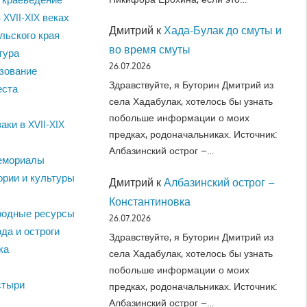
 XVII-XIX веках
Дмитрий
к
Хада-Булак до смуты и
льского края
во время смуты
тура
26.07.2026
зование
Здравствуйте, я Буторин Дмитрий из
еста
села Хадабулак, хотелось бы узнать
побольше информации о моих
аки в XVII-XIX
предках, родоначальниках. Источник:
Албазинский острог –…
емориалы
ории и культуры
Дмитрий
к
Албазинский острог –
Константиновка
родные ресурсы
26.07.2026
да и остроги
Здравствуйте, я Буторин Дмитрий из
ка
села Хадабулак, хотелось бы узнать
побольше информации о моих
стыри
предках, родоначальниках. Источник:
Албазинский острог –…