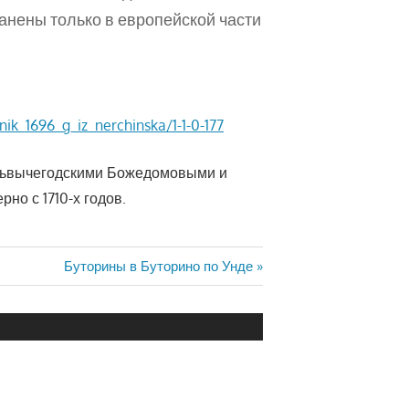
нены только в европейской части
nik_1696_g_iz_nerchinska/1-1-0-177
ольвычегодскими Божедомовыми и
о с 1710-х годов.
Следующая
Буторины в Буторино по Унде
запись: