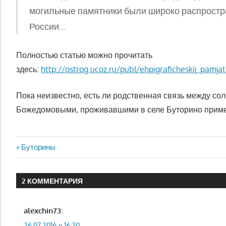
могильные памятники были широко распростра
России…
Полностью статью можно прочитать
здесь:
http://ostrog.ucoz.ru/publ/ehpigraficheskij_pamjat
Пока неизвестно, есть ли родственная связь между с
Божедомовыми, проживавшими в селе Буторино примерн
Навигация
Предыдущая
Буторины
запись:
по
2 КОММЕНТАРИЯ
записям
alexchin73
:
26.07.2016 в 16:20