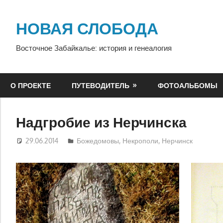
Перейти
к
НОВАЯ СЛОБОДА
содержимому
Восточное Забайкалье: история и генеалогия
О ПРОЕКТЕ
ПУТЕВОДИТЕЛЬ
ФОТОАЛЬБОМЫ
Надгробие из Нерчинска
29.06.2014
Екатерина Аникина
Божедомовы
,
Некрополи
,
Нерчинск