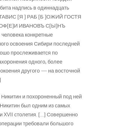
ыбита надпись в одиннадцать
ДСТАВИС [Я ] РАБ [Б ]ОЖИЙ ГОСТЯ
ОФ[Е]И ИВАНОВЪ С[Ы]НЪ
человека конкретные
рного освоения Сибири последней
орошо прослеживается по
ахоронения одного, более
упокоения другого — на восточной
]
 Никитин и похороненный под ней
Никитин был одним из самых
и XVII столетия. […] Совершенно
 операции требовали большого