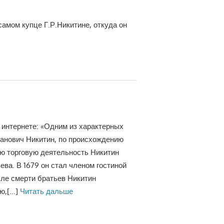
самом купце Г.Р.Никитине, откуда он
 интернете: «Одним из характерных
манович Никитин, по происхождению
ою торговую деятельность Никитин
ева. В 1679 он стал членом гостиной
осле смерти братьев Никитин
ю,
[...]
Читать дальше