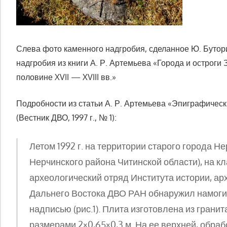
Слева фото каменного надгробия, сделанное Ю. Бутор
надгробия из книги А. Р. Артемьева «Города и остроги
половине XVII — XVIII вв.»
Подробности из статьи А. Р. Артемьева «Эпиграфически
(Вестник ДВО, 1997 г., № 1):
Летом 1992 г. на территории старого города Н
Нерчинского района Читинской области), на к
археологический отряд Института истории, ар
Дальнего Востока ДВО РАН обнаружил намоги
надписью (рис.1). Плита изготовлена из грани
размерами 2×0,65×0,3 м. На ее верхней, обра