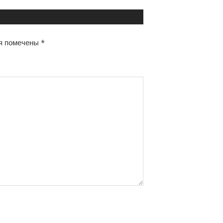
я помечены
*