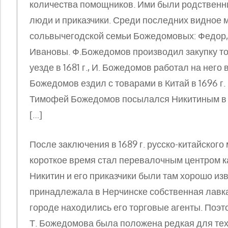
количества помощников. Ими были родственник
люди и приказчики. Среди последних видное 
сольвычегодской семьи Божедомовых: Федор,
Ивановы. Ф.Божедомов производил закупку т
уезде в 1681 г., И. Божедомов работал на него в
Божедомов ездил с товарами в Китай в 1696 г. 
Тимофей Божедомов посылался Никитиным в Сиб
[…]
После заключения в 1689 г. русско-китайского
короткое время стал перевалочным центром ка
Никитин и его приказчики были там хорошо и
принадлежала в Нерчинске собственная лавка. В 
городе находились его торговые агенты. Поэт
Т. Божедомова была положена редкая для тех 