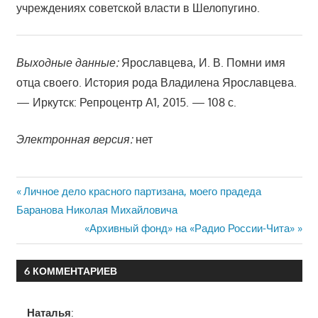
учреждениях советской власти в Шелопугино.
Выходные данные:
Ярославцева, И. В. Помни имя
отца своего. История рода Владилена Ярославцева.
— Иркутск: Репроцентр А1, 2015. — 108 с.
Электронная версия:
нет
Навигация
Предыдущая
Личное дело красного партизана, моего прадеда
запись:
Баранова Николая Михайловича
по
Следующая
«Архивный фонд» на «Радио России-Чита»
записям
запись:
6 КОММЕНТАРИЕВ
Наталья
: