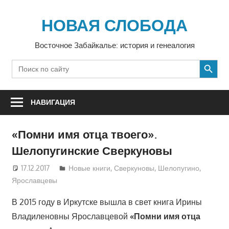
Перейти
к
НОВАЯ СЛОБОДА
содержимому
Восточное Забайкалье: история и генеалогия
SEARCH BUTTON
Search
for:
НАВИГАЦИЯ
«Помни имя отца твоего».
Шелопугинские Сверкуновы
17.12.2017
luzgina
Новые книги
,
Сверкуновы
,
Шелопугино
,
Ярославцевы
В 2015 году в Иркутске вышла в свет книга Ирины
Владиленовны Ярославцевой
«Помни имя отца