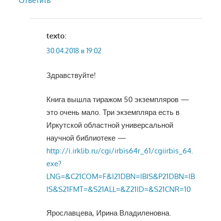
Ответить
texto
:
30.04.2018 в 19:02
Здравствуйте!
Книга вышла тиражом 50 экземпляров —
это очень мало. Три экземпляра есть в
Иркутской областной универсальной
научной библиотеке —
http://i.irklib.ru/cgi/irbis64r_61/cgiirbis_64.
exe?
LNG=&C21COM=F&I21DBN=IBIS&P21DBN=IB
IS&S21FMT=&S21ALL=&Z21ID=&S21CNR=10
Ярославцева, Ирина Владиленовна.