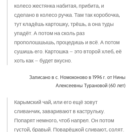
колесо жестянка набитая, прибита, и
сделано в колесо ручка. Там так коробочка,
тут кладёшь картошку, трёшь, а она туды
упадёт. А потом на сколь раз
прополошшышь, процедишь и всё. А потом
сушишь его. Картошка – это второй хлеб, её
хоть как – будет вкусно.
Записано в с. Номоконово в 1996 г. от Нины
Алексеевны Турановой (60 лет)
Карымский чай, или его ещё зовут
сливанчик, заваривают в каструльку.
Попарят немного, чтоб напрел. Он потом
густой, бравый. Поварёшкой сливают, солят.