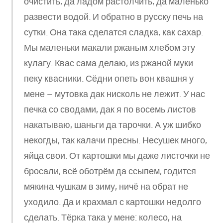
очистить, да ладом растолчить, да маленько
развести водой. И обратно в русску печь на
сутки. Она така сделатся сладка, как сахар.
Мы маленьки макали ржаным хлебом эту
кулагу. Квас сама делаю, из ржаной муки
пеку квасники. Сёдни опеть вон квашня у
мене – мутовка дак нисколь не лежит. У нас
печка со сводами, дак я по восемь листов
накатываю, шаньги да тарочки. А уж шибко
некогды, так калачи пресны. Несушек много,
яйца свои. От картошки мы даже листочки не
бросали, всё оботрём да ссыпем, годится
мякина чушкам в зиму, ничё на обрат не
уходило. Да и крахмал с картошки недолго
сделать. Тёрка така у мене: колесо, на