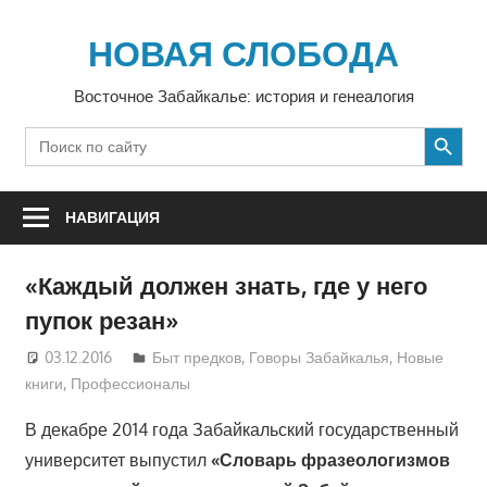
Перейти
к
НОВАЯ СЛОБОДА
содержимому
Восточное Забайкалье: история и генеалогия
SEARCH BUTTON
Search
for:
НАВИГАЦИЯ
«Каждый должен знать, где у него
пупок резан»
03.12.2016
Екатерина Аникина
Быт предков
,
Говоры Забайкалья
,
Новые
книги
,
Профессионалы
В декабре 2014 года Забайкальский государственный
университет выпустил
«Словарь фразеологизмов