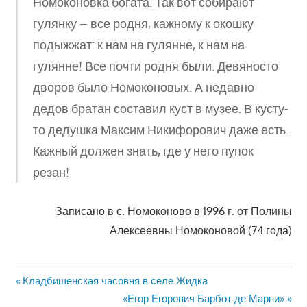
Номоконовка богата. Так вот собирают
гулянку – все родня, кажному к окошку
подыжжат: к нам на гулянне, к нам на
гулянне! Все почти родня были. Девяносто
дворов было Номоконовых. А недавно
дедов братан составил куст в музее. В кусту-
то дедушка Максим Никифорович даже есть.
Кажный должен знать, где у него пупок
резан!
Записано в с. Номоконово в 1996 г. от Полины
Алексеевны Номоконовой (74 года)
Навигация
Предыдущая
Кладбищенская часовня в селе Жидка
запись:
Следующая
«Егор Егорович Барбот де Марни»