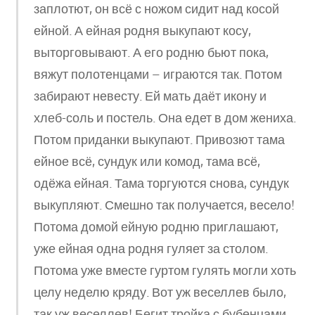
заплотют, он всё с ножом сидит над косой
ейной. А ейная родня выкупают косу,
выторговывают. А его родню бьют пока,
вяжут полотенцами – играются так. Потом
забирают невесту. Ей мать даёт икону и
хлеб-соль и постель. Она едет в дом жениха.
Потом приданки выкупают. Привозют тама
ейное всё, сундук или комод, тама всё,
одёжа ейная. Тама торгуются снова, сундук
выкупляют. Смешно так получается, весело!
Потома домой ейную родню приглашают,
уже ейная одна родня гуляет за столом.
Потома уже вместе гуртом гулять могли хоть
целу неделю кряду. Вот уж веселлев было,
так уж веселлев! Бегит тройка с бубенцами,