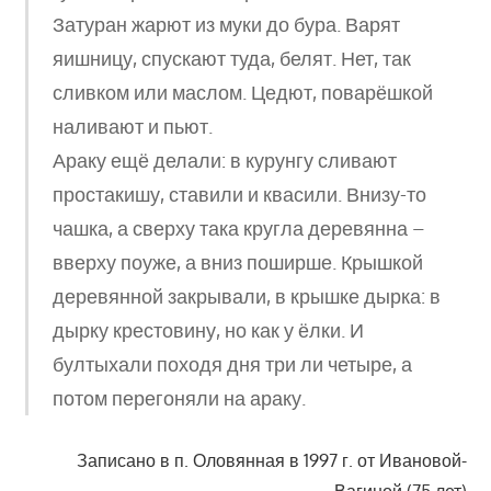
Затуран жарют из муки до бура. Варят
яишницу, спускают туда, белят. Нет, так
сливком или маслом. Цедют, поварёшкой
наливают и пьют.
Араку ещё делали: в курунгу сливают
простакишу, ставили и квасили. Внизу-то
чашка, а сверху така кругла деревянна –
вверху поуже, а вниз поширше. Крышкой
деревянной закрывали, в крышке дырка: в
дырку крестовину, но как у ёлки. И
бултыхали походя дня три ли четыре, а
потом перегоняли на араку.
Записано в п. Оловянная в 1997 г. от Ивановой-
Вагиной (75 лет)