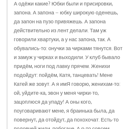
А одёжи какие? Юбки были и присировки,
запона. А запона – юбку широкую оденешь,
да запон на пузо привяжешь. А запона
действительно из лент делали. Там уж
говорили хвартуки, а у нас запона, так. А
обувались-то: онучки за чирками тянутся. Вот
и замуж у чирках и выходили. У клуб бывало
придём, ноги под лавку прячем. Женихи
подойдут: пойдём, Катя, танцевать! Мене
Катей же зовут. А я имЯ говорю, женихам-то:
ой, уйдите-ка, эвон у меня чирки-то,
зацоплюся да упаду! А оны кого,
поуговаривают мене, я браинька была, да
повернут, да отойдут, да похохочат. Есть-то
половчей жили, побогаче. А я-то совсем