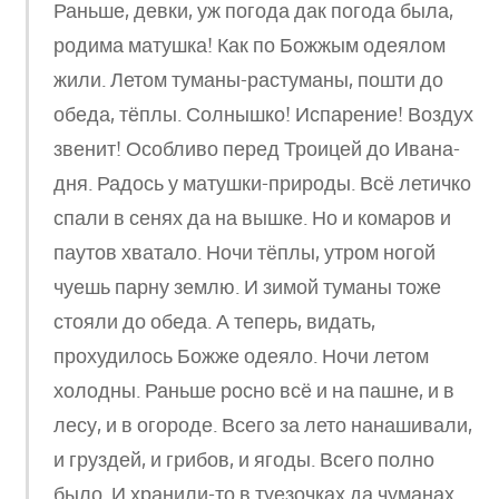
Раньше, девки, уж погода дак погода была,
родима матушка! Как по Божжым одеялом
жили. Летом туманы-растуманы, пошти до
обеда, тёплы. Солнышко! Испарение! Воздух
звенит! Особливо перед Троицей до Ивана-
дня. Радось у матушки-природы. Всё летичко
спали в сенях да на вышке. Но и комаров и
паутов хватало. Ночи тёплы, утром ногой
чуешь парну землю. И зимой туманы тоже
стояли до обеда. А теперь, видать,
прохудилось Божже одеяло. Ночи летом
холодны. Раньше росно всё и на пашне, и в
лесу, и в огороде. Всего за лето нанашивали,
и груздей, и грибов, и ягоды. Всего полно
было. И хранили-то в туезочках да чуманах.