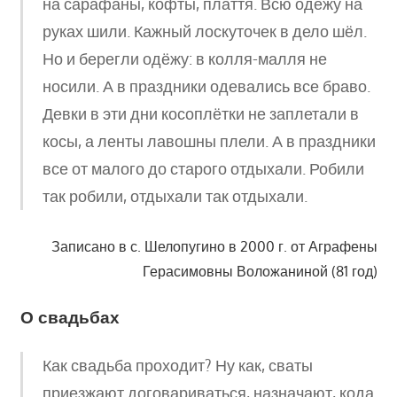
на сарафаны, кофты, плаття. Всю одёжу на
руках шили. Кажный лоскуточек в дело шёл.
Но и берегли одёжу: в колля-малля не
носили. А в праздники одевались все браво.
Девки в эти дни косоплётки не заплетали в
косы, а ленты лавошны плели. А в праздники
все от малого до старого отдыхали. Робили
так робили, отдыхали так отдыхали.
Записано в с. Шелопугино в 2000 г. от Аграфены
Герасимовны Воложаниной (81 год)
О свадьбах
Как свадьба проходит? Ну как, сваты
приезжают договариваться, назначают, кода