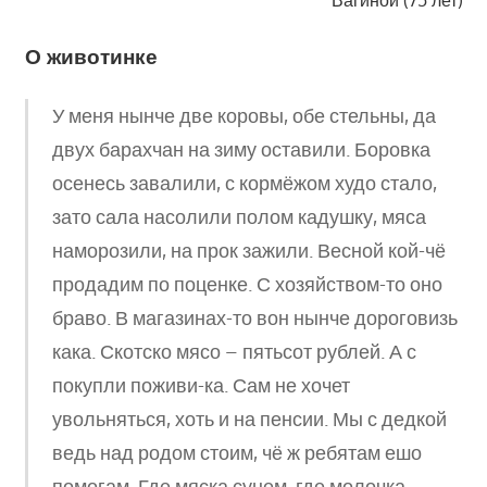
О животинке
У меня нынче две коровы, обе стельны, да
двух барахчан на зиму оставили. Боровка
осенесь завалили, с кормёжом худо стало,
зато сала насолили полом кадушку, мяса
наморозили, на прок зажили. Весной кой-чё
продадим по поценке. С хозяйством-то оно
браво. В магазинах-то вон нынче дороговизь
кака. Скотско мясо – пятьсот рублей. А с
покупли поживи-ка. Сам не хочет
увольняться, хоть и на пенсии. Мы с дедкой
ведь над родом стоим, чё ж ребятам ешо
помогам. Где мяска сунем, где молочка.