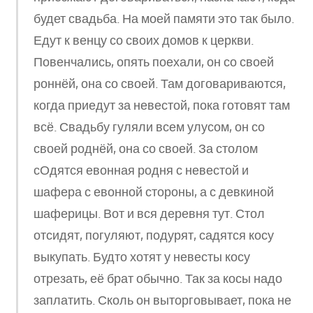
будет свадьба. На моей памяти это так было.
Едут к венцу со своих домов к церкви.
Повенчались, опять поехали, он со своей
роннёй, она со своей. Там договариваются,
когда приедут за невестой, пока готовят там
всё. Свадьбу гуляли всем улусом, он со
своей роднёй, она со своей. За столом
сОдятся евонная родня с невестой и
шафера с евонной стороны, а с девкиной
шаферицы. Вот и вся деревня тут. Стол
отсидят, погуляют, подурят, садятся косу
выкупать. Будто хотят у невесты косу
отрезать, её брат обычно. Так за косы надо
заплатить. Сколь он выторговывает, пока не