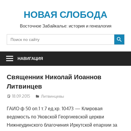
Перейти
к
НОВАЯ СЛОБОДА
содержимому
Восточное Забайкалье: история и генеалогия
SEARCH BUTTON
Search
for:
НАВИГАЦИЯ
Священник Николай Иоаннов
Литвинцев
18.09.2015
luzgina
Литвинцевы
ГАИО ф 50 оп.1 т.7 ед.хр. 10473 — Клировая
ведомость по Уковской Георгиевской церкви
Нижнеудинского благочиния Иркутской епархии за