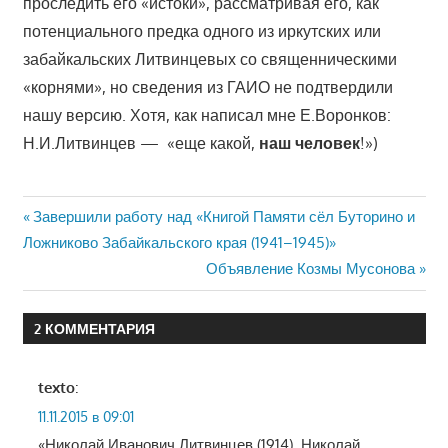
проследить его «истоки», рассматривая его, как
потенциального предка одного из иркутских или
забайкальских Литвинцевых со священническими
«корнями», но сведения из ГАИО не подтвердили
нашу версию. Хотя, как написал мне Е.Воронков:
Н.И.Литвинцев — «еще какой,
наш
человек
!»)
Навигация
Предыдущая
Завершили работу над «Книгой Памяти сёл Буторино и
запись:
Ложниково Забайкальского края (1941–1945)»
по
Следующая
Объявление Козмы Мусонова
записям
запись:
2 КОММЕНТАРИЯ
texto
:
11.11.2015 в 09:01
«Николай Иванович Литвинцев (1914). Николай