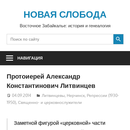
Перейти
к
НОВАЯ СЛОБОДА
содержимому
Восточное Забайкалье: история и генеалогия
SEARCH BUTTON
Search
for:
НАВИГАЦИЯ
Протоиерей Александр
Константинович Литвинцев
04.09.2014
Екатерина Аникина
Литвинцевы
,
Нерчинск
,
Репрессии (1930-
1950)
,
Священно- и церковнослужители
Заметной фигурой «церковной» части