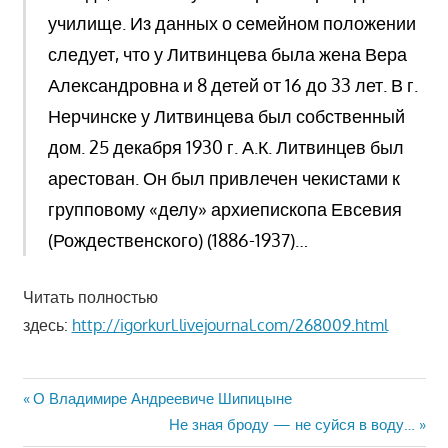
училище. Из данных о семейном положении
следует, что у Литвинцева была жена Вера
Александровна и 8 детей от 16 до 33 лет. В г.
Нерчинске у Литвинцева был собственный
дом. 25 декабря 1930 г. А.К. Литвинцев был
арестован. Он был привлечен чекистами к
групповому «делу» архиепископа Евсевия
(Рождественского) (1886-1937)…
Читать полностью
здесь:
http://igorkurl.livejournal.com/268009.html
Навигация
Предыдущая
О Владимире Андреевиче Шипицыне
запись:
Следующая
Не зная броду — не суйся в воду…
по