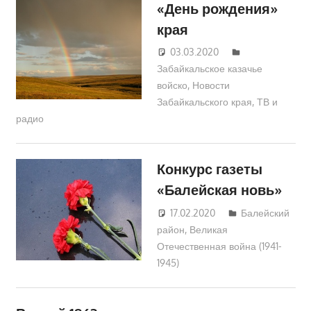
«День рождения»
края
03.03.2020
Екатерина
Забайкальское казачье
Аникина
войско
,
Новости
Забайкальского края
,
ТВ и
радио
Конкурс газеты
«Балейская новь»
17.02.2020
Екатерина
Балейский
район
,
Великая
Аникина
Отечественная война (1941-
1945)