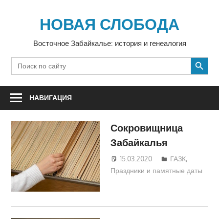
Перейти
к
НОВАЯ СЛОБОДА
содержимому
Восточное Забайкалье: история и генеалогия
SEARCH BUTTON
Search
for:
НАВИГАЦИЯ
Сокровищница
Забайкалья
15.03.2020
Екатерина
ГАЗК
,
Праздники и памятные даты
Аникина