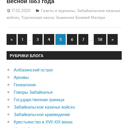
Весной 1863 года
17.02.2020
Екатерина Аникина
Газеты и журналы
,
Забайкальское казачье
войско
,
Торгинская икона Знамения Божией Матери
Пагинация
Предыдущие
…
…
Следую
«
1
3
4
5
6
7
58
»
записи
записи
записей
РУБРИКИ БЛОГА
Албазинский острог
Архивы
Генеалогия
Говоры Забайкалья
Государственная граница
Забайкальское казачье войско
Забайкальское краеведение
Крестьянство в XVII-XIX веках