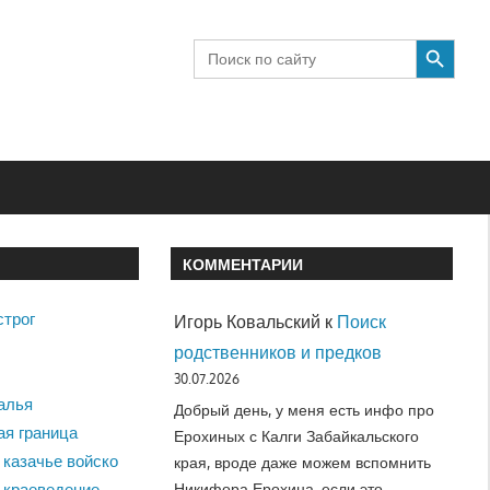
SEARCH BUTTON
Search
for:
КОММЕНТАРИИ
строг
Игорь Ковальский
к
Поиск
родственников и предков
30.07.2026
алья
Добрый день, у меня есть инфо про
ая граница
Ерохиных с Калги Забайкальского
 казачье войско
края, вроде даже можем вспомнить
Никифора Ерохина, если это…
 краеведение