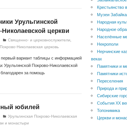
Крестьянство в
Музеи Забайка
ики Урульгинской
Народная куль
-Николаевской церкви
Народное обра
Населённые м
Алексей Каширин
Священно- и церковнослужители
,
Некрополи
 Покрово-Николаевская церковь
Нерчинские каз
первый вариант таблицы с информацией
веках
х Урульгинской Покрово-Николаевской
Памятники и м
 благодарен за помощь
Памятники ист
Переселения
Природа и при
Сибирские горо
События XX ве
вный юбилей
Топонимика
Алексей Каширин
Урульгинская Покрово-Николаевская
Церкви и мона
ви и монастыри