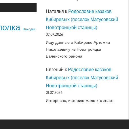
Наталья
к
Родословие казаков
Кибиревых (поселок Матусовский
полка
Новотроицкой станицы)
Находки
07.07.2026
Ищу данные о Кибиреве Артемии
Николаевичу из Новотроицка
Балейского района
Евгений
к
Родословие казаков
Кибиревых (поселок Матусовский
Новотроицкой станицы)
01.07.2026
Интересно, историю мало кто знает.