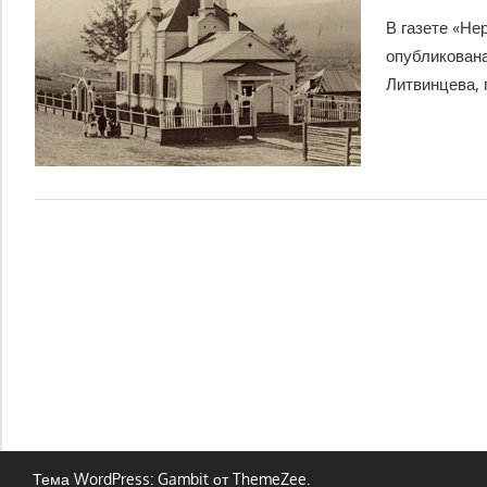
В газете «Не
опубликована
Литвинцева,
Тема WordPress: Gambit от ThemeZee.