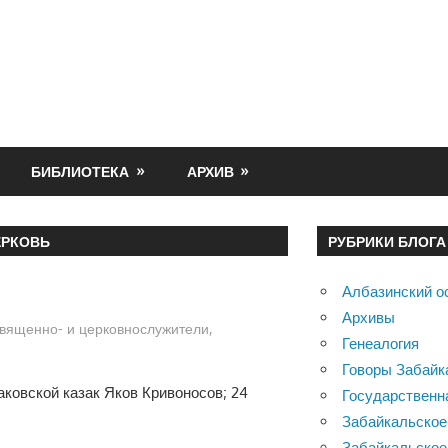
БИБЛИОТЕКА
АРХИВ
ЕРКОВЬ
РУБРИКИ БЛОГА
Албазинский о
Архивы
вященно- и церковнослужители
,
Генеалогия
Говоры Забайк
аковской казак Яков Кривоносов; 24
Государственн
Забайкальское
Забайкальское