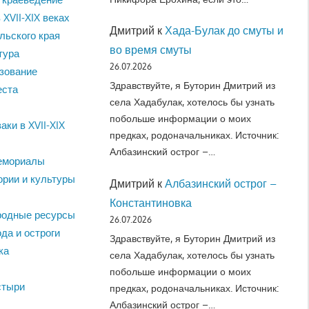
 XVII-XIX веках
Дмитрий
к
Хада-Булак до смуты и
льского края
во время смуты
тура
26.07.2026
зование
Здравствуйте, я Буторин Дмитрий из
еста
села Хадабулак, хотелось бы узнать
побольше информации о моих
аки в XVII-XIX
предках, родоначальниках. Источник:
Албазинский острог –…
емориалы
ории и культуры
Дмитрий
к
Албазинский острог –
Константиновка
родные ресурсы
26.07.2026
да и остроги
Здравствуйте, я Буторин Дмитрий из
ка
села Хадабулак, хотелось бы узнать
побольше информации о моих
стыри
предках, родоначальниках. Источник:
Албазинский острог –…