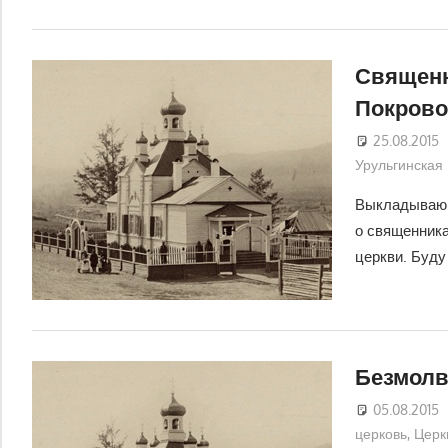
Священн
Покрово
25.08.2015
Урульгинская
Выкладываю 
о священника
церкви. Буду
Безмол
05.08.2015
церковь
,
Церк