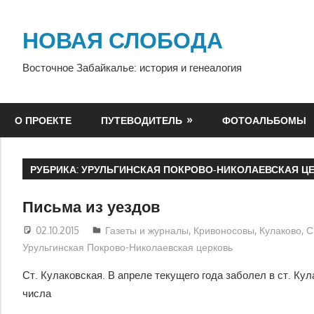
Перейти
к
НОВАЯ СЛОБОДА
содержимому
Восточное Забайкалье: история и генеалогия
О ПРОЕКТЕ
ПУТЕВОДИТЕЛЬ
ФОТОАЛЬБОМЫ
РУБРИКА:
УРУЛЬГИНСКАЯ ПОКРОВО-НИКОЛАЕВСКАЯ Ц
Письма из уездов
02.10.2015
Алексей Каширин
Газеты и журналы
,
Кривоносовы
,
Кулаково
,
С
Урульгинская Покрово-Николаевская церковь
Ст. Кулаковская. В апреле текущего года заболел в ст. Кул
числа