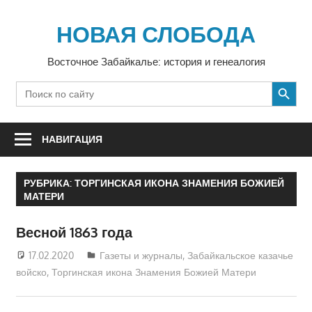
Перейти
к
НОВАЯ СЛОБОДА
содержимому
Восточное Забайкалье: история и генеалогия
SEARCH BUTTON
Search
for:
НАВИГАЦИЯ
РУБРИКА:
ТОРГИНСКАЯ ИКОНА ЗНАМЕНИЯ БОЖИЕЙ
МАТЕРИ
Весной 1863 года
17.02.2020
Екатерина Аникина
Газеты и журналы
,
Забайкальское казачье
войско
,
Торгинская икона Знамения Божией Матери