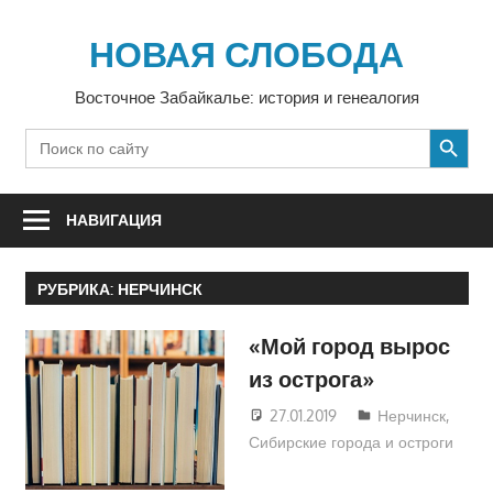
Перейти
к
НОВАЯ СЛОБОДА
содержимому
Восточное Забайкалье: история и генеалогия
SEARCH BUTTON
Search
for:
НАВИГАЦИЯ
РУБРИКА:
НЕРЧИНСК
«Мой город вырос
из острога»
27.01.2019
Екатерина
Нерчинск
,
Сибирские города и остроги
Аникина