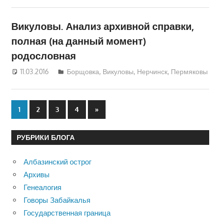
Викуловы. Анализ архивной справки,
полная (на данный момент)
родословная
11.03.2016
Алексей Викулов
Борщовка
,
Викуловы
,
Нерчинск
,
Пермяковы
Пагинация
Следующие
1
2
3
4
»
записи
записей
РУБРИКИ БЛОГА
Албазинский острог
Архивы
Генеалогия
Говоры Забайкалья
Государственная граница