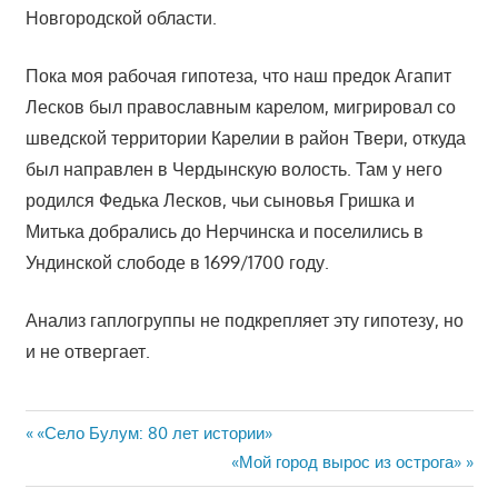
Новгородской области.
Пока моя рабочая гипотеза, что наш предок Агапит
Лесков был православным карелом, мигрировал со
шведской территории Карелии в район Твери, откуда
был направлен в Чердынскую волость. Там у него
родился Федька Лесков, чьи сыновья Гришка и
Митька добрались до Нерчинска и поселились в
Ундинской слободе в 1699/1700 году.
Анализ гаплогруппы не подкрепляет эту гипотезу, но
и не отвергает.
Навигация
Предыдущая
«Село Булум: 80 лет истории»
запись:
Следующая
«Мой город вырос из острога»
по
запись: