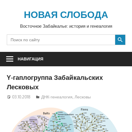
Перейти
к
НОВАЯ СЛОБОДА
содержимому
Восточное Забайкалье: история и генеалогия
SEARCH BUTTON
Search
for:
НАВИГАЦИЯ
Y-гаплогруппа Забайкальских
Лесковых
03.10.2018
ksleskov
ДНК-генеалогия
,
Лесковы