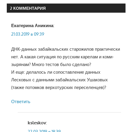
записям
2 КОММЕНТАРИЯ
Екатерина Аникина
:
21.03.2019 в 09:39
ДНК-данных забайкальских старожилов практически
нет. А какая ситуация по русским карелам и коми-
зырянам? Много тестов было сделано?
И еще: делалось ли сопоставление данных
Лесковых с данными забайкальских Ушаковых
(также потомков верхотурских переселенцев)?
Ответить
ksleskov
:
22.03.2019 в 18:39