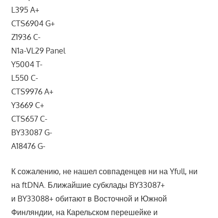
L395 A+
CTS6904 G+
Z1936 C-
N1a-VL29 Panel
Y5004 T-
L550 C-
CTS9976 A+
Y3669 C+
CTS657 C-
BY33087 G-
A18476 G-
К сожалению, не нашел совпаденцев ни на Yfull, ни
на ftDNA. Ближайшие субклады BY33087+
и BY33088+ обитают в Восточной и Южной
Финляндии, на Карельском перешейке и