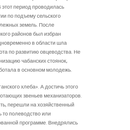
В этот период проводилась
ии по подъему сельского
алежных земель. После
кого районов был избран
дновременно в области шла
бота по развитию овцеводства. Не
анизацию чабанских стоянок,
аботала в основном молодежь.
анского хлеба». А достичь этого
ботающих звеньев механизаторов.
ть, перешли на хозяйственный
дь то полеводство или
ованной программе. Внедрялись