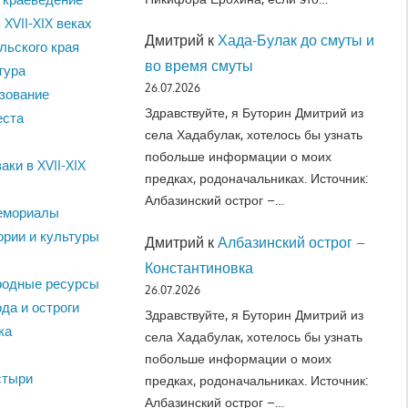
 XVII-XIX веках
Дмитрий
к
Хада-Булак до смуты и
льского края
во время смуты
тура
26.07.2026
зование
Здравствуйте, я Буторин Дмитрий из
еста
села Хадабулак, хотелось бы узнать
побольше информации о моих
аки в XVII-XIX
предках, родоначальниках. Источник:
Албазинский острог –…
емориалы
ории и культуры
Дмитрий
к
Албазинский острог –
Константиновка
родные ресурсы
26.07.2026
да и остроги
Здравствуйте, я Буторин Дмитрий из
ка
села Хадабулак, хотелось бы узнать
побольше информации о моих
стыри
предках, родоначальниках. Источник:
Албазинский острог –…