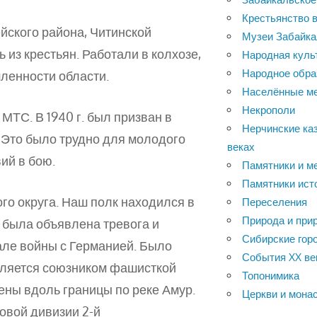
Крестьянство в
ейского района, Читинской
Музеи Забайка
 из крестьян. Работали в колхозе,
Народная куль
Народное обра
ленности области.
Населённые м
Некрополи
МТС. В 1940 г. был призван в
Нерчинские каз
 Это было трудно для молодого
веках
ий в бою.
Памятники и м
Памятники ист
го округа. Наш полк находился в
Переселения
Природа и при
и была объявлена тревога и
Сибирские горо
але войны с Германией. Было
События XX ве
является союзником фашисткой
Топонимика
ены вдоль границы по реке Амур.
Церкви и мона
ковой дивизии 2-й