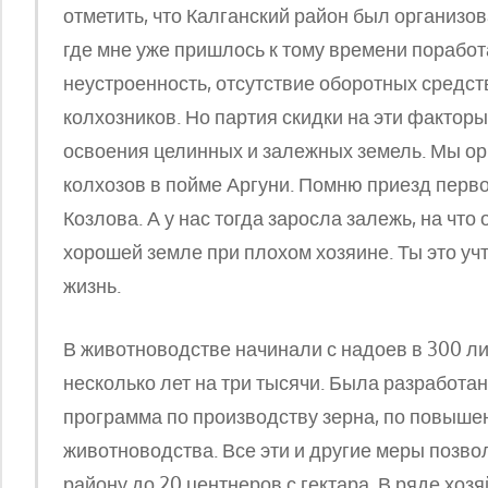
отметить, что Калганский район был организов
где мне уже пришлось к тому времени поработ
неустроенность, отсутствие оборотных средст
колхозников. Но партия скидки на эти фактор
освоения целинных и залежных земель. Мы ор
колхозов в пойме Аргуни. Помню приезд перво
Козлова. А у нас тогда заросла залежь, на что 
хорошей земле при плохом хозяине. Ты это учт
жизнь.
В животноводстве начинали с надоев в 300 ли
несколько лет на три тысячи. Была разработа
программа по производству зерна, по повыше
животноводства. Все эти и другие меры позво
району до 20 центнеров с гектара. В ряде хоз