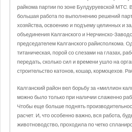
райкома партии по зоне Булдуруевской МТС. 
большая работа по выполнению решений парт
хозяйства, освоению и подъему целинных и з
объединения Калганского и Нерчинско-Заводс
председателем Калганского райисполкома. О
титаническая, порой со слезами на глазах, ра
передать, сколько сил и времени ушло на орг
строительство катонов, кошар, кормоцехов. Р
Калганский район вел борьбу за «миллион калг
можно было только при наличии слаженно ра
Чтобы еще больше поднять производительнос
расчет. И, что особенно важно, вся работа, бу
животноводство, проходила по четко спланир