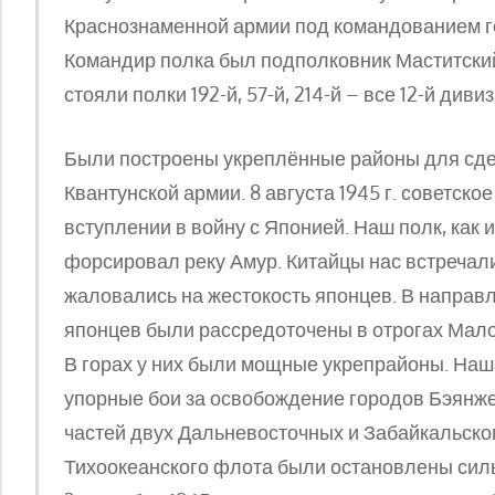
Краснознаменной армии под командованием г
Командир полка был подполковник Маститский
стояли полки 192-й, 57-й, 214-й – все 12-й дивиз
Были построены укреплённые районы для сде
Квантунской армии. 8 августа 1945 г. советско
вступлении в войну с Японией. Наш полк, как 
форсировал реку Амур. Китайцы нас встречал
жаловались на жестокость японцев. В направ
японцев были рассредоточены в отрогах Мало
В горах у них были мощные укрепрайоны. Наша
упорные бои за освобождение городов Бэянже
частей двух Дальневосточных и Забайкальског
Тихоокеанского флота были остановлены сил