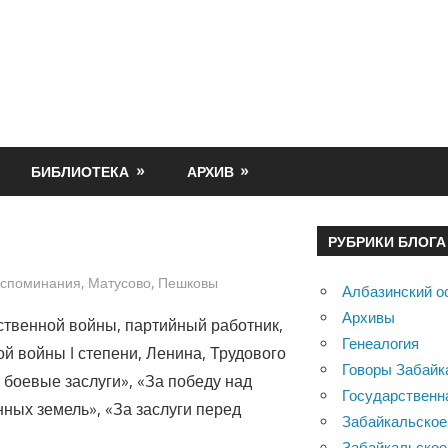
БИБЛИОТЕКА
АРХИВ
РУБРИКИ БЛОГА
споминания
,
Матусово
,
Пешковы
Албазинский о
Архивы
твенной войны, партийный работник,
Генеалогия
й войны I степени, Ленина, Трудового
Говоры Забайк
 боевые заслуги», «За победу над
Государственн
нных земель», «За заслуги перед
Забайкальское
Забайкальское