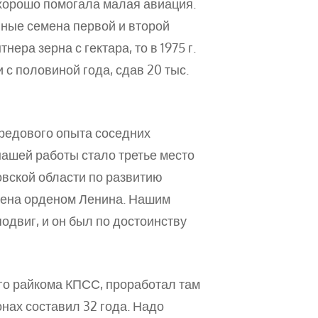
 хорошо помогала малая авиация.
ные семена первой и второй
нера зерна с гектара, то в 1975 г.
и с половиной года, сдав 20 тыс.
редового опыта соседних
нашей работы стало третье место
овской области по развитию
дена орденом Ленина. Нашим
двиг, и он был по достоинству
ого райкома КПСС, проработал там
онах составил 32 года. Надо