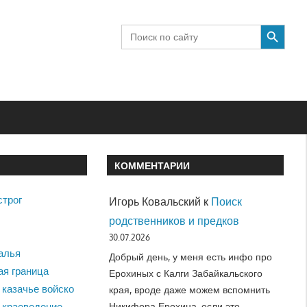
SEARCH BUTTON
Search
for:
КОММЕНТАРИИ
строг
Игорь Ковальский
к
Поиск
родственников и предков
30.07.2026
алья
Добрый день, у меня есть инфо про
ая граница
Ерохиных с Калги Забайкальского
 казачье войско
края, вроде даже можем вспомнить
Никифора Ерохина, если это…
 краеведение