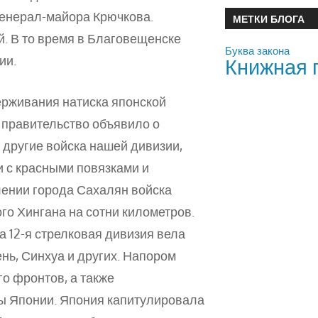
енерал-майора Крючкова.
МЕТКИ БЛОГА
. В то время в Благовещенске
Буква закона
ии.
Книжная 
рживания натиска японской
е правительство объявило о
и другие войска нашей дивизии,
и с красными повязками и
лении города Сахалян войска
го Хингана на сотни километров.
 12-я стрелковая дивизия вела
нь, Синхуа и других. Напором
о фронтов, а также
ы Японии. Япония капитулировала