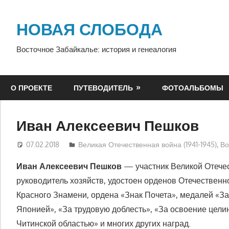
Перейти
к
НОВАЯ СЛОБОДА
содержимому
Восточное Забайкалье: история и генеалогия
О ПРОЕКТЕ
ПУТЕВОДИТЕЛЬ
ФОТОАЛЬБОМЫ
Иван Алексеевич Пешков
07.02.2018
Екатерина Аникина
Великая Отечественная война (1941-1945)
,
Во
Иван Алексеевич Пешков
— участник Великой Отечес
руководитель хозяйств, удостоен орденов Отечественно
Красного Знамени, ордена «Знак Почета», медалей «За
Японией», «За трудовую доблесть», «За освоение цели
Читинской областью» и многих других наград.