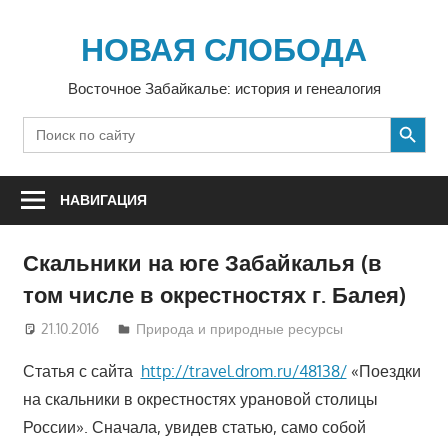
Перейти
к
НОВАЯ СЛОБОДА
содержимому
Восточное Забайкалье: история и генеалогия
SEARCH BUTTON
Search
for:
НАВИГАЦИЯ
Скальники на юге Забайкалья (в
том числе в окрестностях г. Балея)
21.10.2016
Алексей Викулов
Природа и природные ресурсы
Статья с сайта
http://travel.drom.ru/48138/
«Поездки
на скальники в окрестностях урановой столицы
России». Сначала, увидев статью, само собой