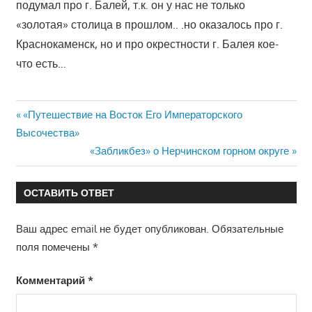
подумал про г. Балей, т.к. он у нас не только
«золотая» столица в прошлом.. .но оказалось про г.
Краснокаменск, но и про окрестности г. Балея кое-
что есть…
Навигация
Предыдущая
«Путешествие на Восток Его Императорского
запись:
Высочества»
по
Следующая
«Забликбез» о Нерчинском горном округе
записям
запись:
ОСТАВИТЬ ОТВЕТ
Ваш адрес email не будет опубликован.
Обязательные
поля помечены
*
Комментарий
*