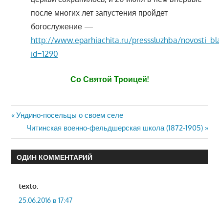
после многих лет запустения пройдет
богослужение —
http://www.eparhiachita.ru/presssluzhba/novosti_bla
id=1290
Со Святой Троицей!
Навигация
Предыдущая
Ундино-посельцы о своем селе
запись:
Следующая
Читинская военно-фельдшерская школа (1872-1905)
по
запись:
записям
ОДИН КОММЕНТАРИЙ
texto
:
25.06.2016 в 17:47