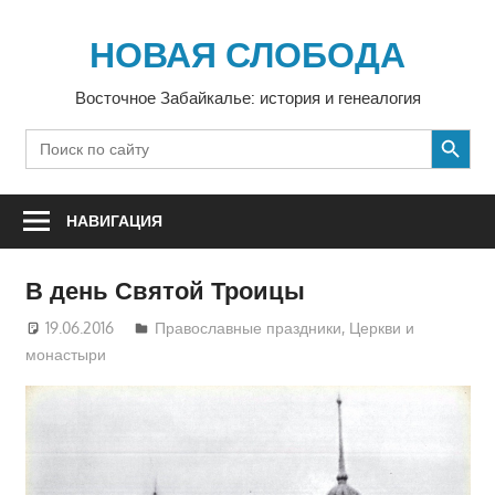
Перейти
к
НОВАЯ СЛОБОДА
содержимому
Восточное Забайкалье: история и генеалогия
SEARCH BUTTON
Search
for:
НАВИГАЦИЯ
В день Святой Троицы
19.06.2016
Екатерина Аникина
Православные праздники
,
Церкви и
монастыри