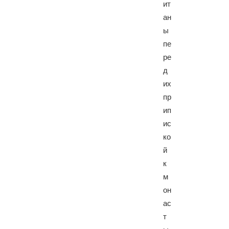
ит
ан
ы
пе
ре
д
их
пр
ип
ис
ко
й
к
м
он
ас
т