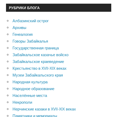
РУБРИКИ БЛОГА
Албазинский острог
Архивы
Генеалогия
Говоры Забайкалья
Государственная граница
Забайкальское казачье войско
Забайкальское краеведение
Крестьянство в XVII-XIX веках
Музеи Забайкальского края
Народная культура
Народное образование
Населённые места
Некрополи
Нерчинские казаки в XVII-XIX веках
Памятники и мемориалы