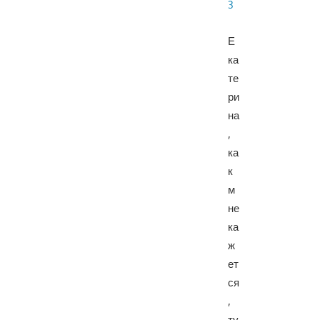
3
Е
ка
те
ри
на
,
ка
к
м
не
ка
ж
ет
ся
,
ту