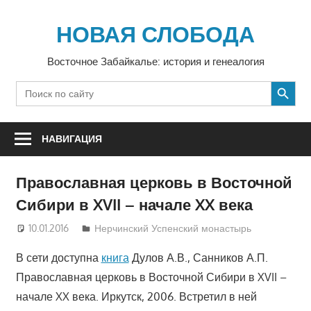
Перейти
к
НОВАЯ СЛОБОДА
содержимому
Восточное Забайкалье: история и генеалогия
SEARCH BUTTON
Search
for:
НАВИГАЦИЯ
Православная церковь в Восточной
Сибири в XVII – начале XX века
10.01.2016
Алексей Каширин
Нерчинский Успенский монастырь
В сети доступна
книга
Дулов А.В., Санников А.П.
Православная церковь в Восточной Сибири в XVII –
начале XX века. Иркутск, 2006. Встретил в ней