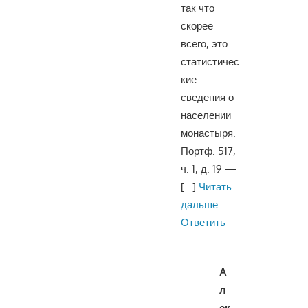
так что
скорее
всего, это
статистичес
кие
сведения о
населении
монастыря.
Портф. 517,
ч. 1, д. 19 —
[...]
Читать
дальше
Ответить
А
л
ек