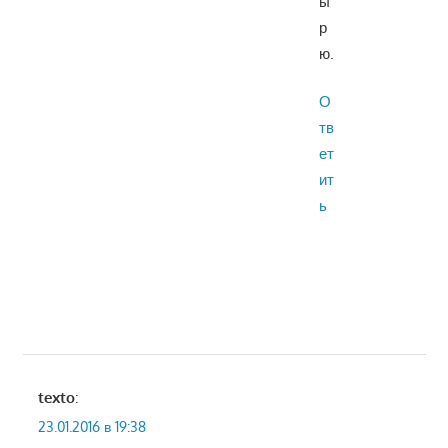
ы
р
ю.
О
тв
ет
ит
ь
texto
:
23.01.2016 в 19:38