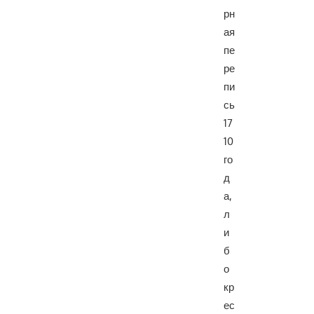
рн
ая
пе
ре
пи
сь
17
10
го
д
а,
л
и
б
о
кр
ес