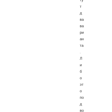
т
д
ва
ва
ри
ан
та
.
Л
и
б
о
эт
о
по
д
во