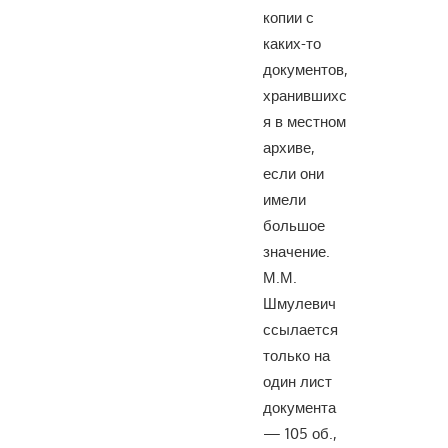
копии с
каких-то
документов,
хранившихс
я в местном
архиве,
если они
имели
большое
значение.
М.М.
Шмулевич
ссылается
только на
один лист
документа
— 105 об.,