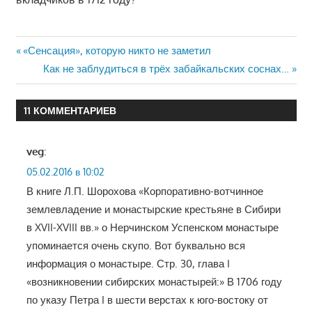
Навигация
Предыдущая
«Сенсация», которую никто не заметил
запись:
Следующая
Как не заблудиться в трёх забайкальских соснах…
по
запись:
записям
11 КОММЕНТАРИЕВ
veg
:
05.02.2016 в 10:02
В книге Л.П. Шорохова «Корпоративно-вотчинное
землевладение и монастырские крестьяне в Сибири
в XVII-XVIII вв.» о Нерчинском Успенском монастыре
упоминается очень скупо. Вот буквально вся
информация о монастыре. Стр. 30, глава I
«возникновении сибирских монастырей:» В 1706 году
по указу Петра I в шести верстах к юго-востоку от