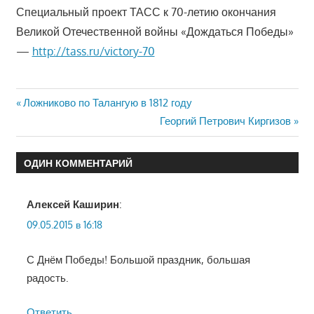
Специальный проект ТАСС к 70-летию окончания
Великой Отечественной войны «Дождаться Победы»
—
http://tass.ru/victory-70
Навигация
Предыдущая
Ложниково по Талангую в 1812 году
запись:
Следующая
Георгий Петрович Киргизов
по
запись:
записям
ОДИН КОММЕНТАРИЙ
Алексей Каширин
:
09.05.2015 в 16:18
С Днём Победы! Большой праздник, большая
радость.
Ответить