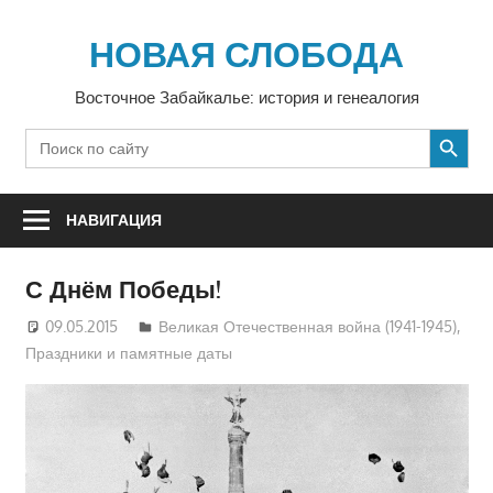
Перейти
к
НОВАЯ СЛОБОДА
содержимому
Восточное Забайкалье: история и генеалогия
SEARCH BUTTON
Search
for:
НАВИГАЦИЯ
С Днём Победы!
09.05.2015
Екатерина Аникина
Великая Отечественная война (1941-1945)
,
Праздники и памятные даты