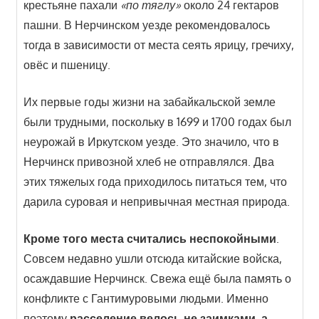
крестьяне пахали
«по тяглу»
около 24 гектаров
пашни. В Нерчинском уезде рекомендовалось
тогда в зависимости от места сеять ярицу, гречиху,
овёс и пшеницу.
Их первые годы жизни на забайкальской земле
были трудными, поскольку в 1699 и 1700 годах был
неурожай в Иркутском уезде. Это значило, что в
Нерчинск привозной хлеб не отправлялся. Два
этих тяжелых года приходилось питаться тем, что
дарила суровая и непривычная местная природа.
Кроме того места считались неспокойными
.
Совсем недавно ушли отсюда китайские войска,
осаждавшие Нерчинск. Свежа ещё была память о
конфликте с Гантимуровыми людьми. Именно
поэтому
расселение велось не заимками, а