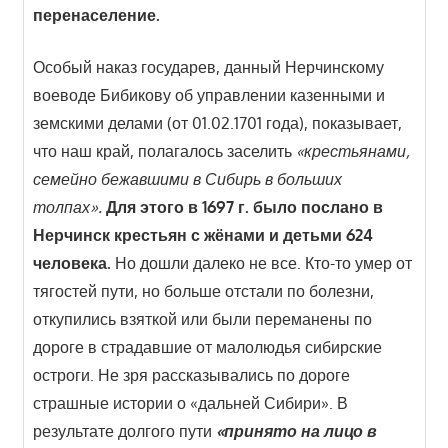
перенаселение.
Особый наказ государев, данный Нерчинскому
воеводе Бибикову об управлении казенными и
земскими делами (от 01.02.1701 года), показывает,
что наш край, полагалось заселить
«крестьянами,
семейно бежавшими в Сибирь в больших
толпах».
Для этого в 1697 г. было послано в
Нерчинск крестьян с жёнами и детьми 624
человека.
Но дошли далеко не все. Кто-то умер от
тягостей пути, но больше отстали по болезни,
откупились взяткой или были переманены по
дороге в страдавшие от малолюдья сибирские
остроги. Не зря рассказывались по дороге
страшные истории о «дальней Сибири». В
результате долгого пути
«принято на лицо в