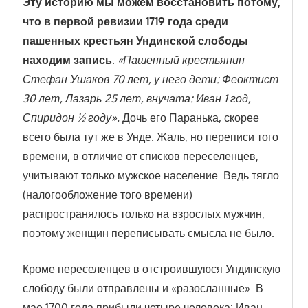
Эту историю мы можем восстановить потому,
что в первой ревизии 1719 года среди
пашенных крестьян Ундинской слободы
находим запись
:
«Пашенный крестьянин
Стефан Ушаков 70 лет, у него дети: Феоктист
30 лет, Лазарь 25 лет, внучата: Иван 1 год,
Спиридон ½ году».
Дочь его Паранька, скорее
всего была тут же в Унде. Жаль, но переписи того
времени, в отличие от списков переселенцев,
учитывают только мужское население. Ведь тягло
(налогообложение того времени)
распространялось только на взрослых мужчин,
поэтому женщин переписывать смысла не было.
Кроме переселенцев в отстроившуюся Ундинскую
слободу были отправлены и «разосланные». В
мае 1700 года прибыли четыре человека: Иван