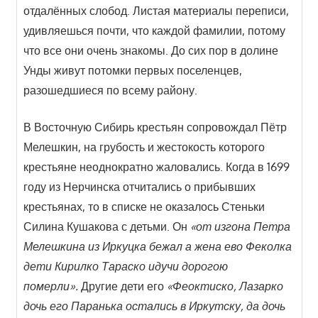
отдалённых слобод. Листая материалы переписи,
удивляешься почти, что каждой фамилии, потому
что все они очень знакомы. До сих пор в долине
Унды живут потомки первых поселенцев,
разошедшиеся по всему району.
В Восточную Сибирь крестьян сопровождал Пётр
Мелешкин, на грубость и жестокость которого
крестьяне неоднократно жаловались. Когда в 1699
году из Нерчинска отчитались о прибывших
крестьянах, то в списке не оказалось Стеньки
Силина Кушакова с детьми. Он
«от изгона Петра
Мелешкина из Иркуцка бежал а жена ево Феколка
дети Кирилко Тараско идучи дорогою
померли».
Другие дети его
«Феоктиско, Лазарко
дочь его Паранька остались в Иркутску, да дочь