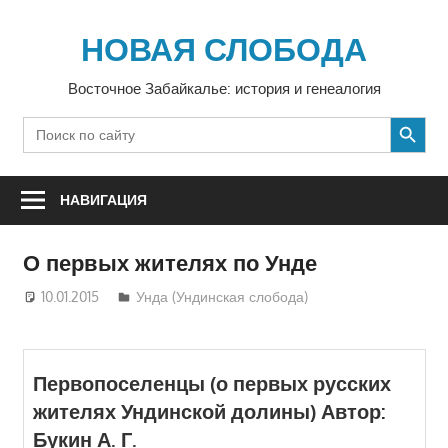
Перейти
к
НОВАЯ СЛОБОДА
содержимому
Восточное Забайкалье: история и генеалогия
SEARCH BUTTON
Search
for:
НАВИГАЦИЯ
О первых жителях по Унде
10.01.2015
Юра
Унда (Ундинская слобода)
Первопоселенцы (о первых русских
жителях Ундинской долины) Автор:
Букин А. Г.