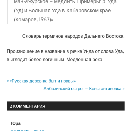
маньчжурское – медлить. Примеры: р. Уда
(Уд) и Большая Уда в Хабаровском крае
(Комаров, 1967)».
Словарь терминов народов Дальнего Востока.
Произношение в название в речке Унда от слова Уда,
выглядит более логичным. Медленная река.
Навигация
Предыдущая
«Русская деревня: быт и нравы»
запись:
Следующая
Албазинский острог – Константиновка
по
запись:
записям
2 КОММЕНТАРИЯ
Юра
: