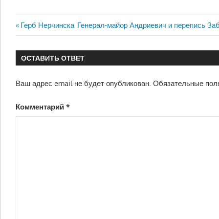
Навигация
Предыдущая
Следующая
Герб Нерчинска
Генерал-майор Андриевич и перепись Заб
запись:
запись:
по
ОСТАВИТЬ ОТВЕТ
записям
Ваш адрес email не будет опубликован.
Обязательные пол
Комментарий
*