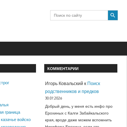
SEARCH BUTTON
Search
for:
КОММЕНТАРИИ
строг
Игорь Ковальский
к
Поиск
родственников и предков
30.07.2026
алья
Добрый день, у меня есть инфо про
ая граница
Ерохиных с Калги Забайкальского
 казачье войско
края, вроде даже можем вспомнить
Никифора Ерохина, если это…
 краеведение