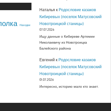
Наталья
к
Родословие казаков
Кибиревых (поселок Матусовский
полка
Новотроицкой станицы)
Находки
07.07.2026
Ищу данные о Кибиреве Артемии
Николаевичу из Новотроицка
Балейского района
Евгений
к
Родословие казаков
Кибиревых (поселок Матусовский
Новотроицкой станицы)
01.07.2026
Интересно, историю мало кто знает.