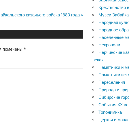
Крестьянство в
айкальского казачьего войска 1883 года
Музеи Забайка
Народная куль
Народное обра
Населённые м
Некрополи
я помечены
*
Нерчинские каз
веках
Памятники и м
Памятники ист
Переселения
Природа и при
Сибирские горо
События XX ве
Топонимика
Церкви и мона