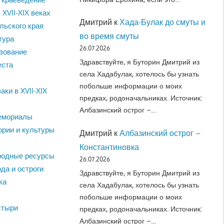
 XVII-XIX веках
Дмитрий
к
Хада-Булак до смуты и
льского края
во время смуты
тура
26.07.2026
зование
Здравствуйте, я Буторин Дмитрий из
еста
села Хадабулак, хотелось бы узнать
побольше информации о моих
аки в XVII-XIX
предках, родоначальниках. Источник:
Албазинский острог –…
емориалы
ории и культуры
Дмитрий
к
Албазинский острог –
Константиновка
родные ресурсы
26.07.2026
да и остроги
Здравствуйте, я Буторин Дмитрий из
ка
села Хадабулак, хотелось бы узнать
побольше информации о моих
стыри
предках, родоначальниках. Источник:
Албазинский острог –…