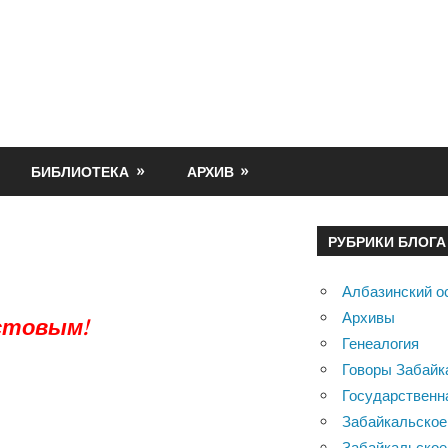
БИБЛИОТЕКА
АРХИВ
РУБРИКИ БЛОГА
Албазинский о
Архивы
стовым!
Генеалогия
Говоры Забайк
Государственн
Забайкальское
Забайкальское