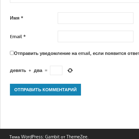
Имя
*
Email
*
Отправить уведомление на email, если появится отве
девять
+
два
=
Тема WordPress: Gambit от ThemeZee.