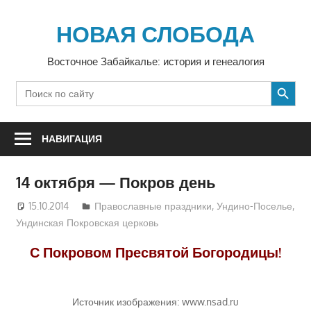
Перейти
к
НОВАЯ СЛОБОДА
содержимому
Восточное Забайкалье: история и генеалогия
SEARCH BUTTON
Search
for:
НАВИГАЦИЯ
14 октября — Покров день
15.10.2014
Екатерина Аникина
Православные праздники
,
Ундино-Поселье
,
Ундинская Покровская церковь
С Покровом Пресвятой Богородицы!
Источник изображения: www.nsad.ru