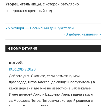
Узорешительницы
, с которой регулярно
совершался крестный ход.
Навигация
Предыдущая
5 октября — Всемирный день учителей
запись:
Следующая
«В дебрях названий»
по
запись:
записям
4 КОММЕНТАРИЯ
maru63
:
10.06.2015 в 20:20
Доброго дня. Скажите, если возможно, мой
прапрадед Титов Александр священнослужитель ( в
какой церкви и где мне не известно) в Забайкалье .
Имел дочерей Анну и Евдокию. Анна вышла замуж
за Морозова Петра Петровича , который родился в