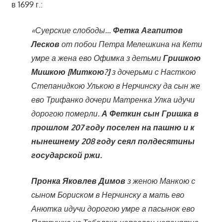
в 1699 г.:
«Суерские слободы…
Фетка Агапитов
Лесков
от побои Петра Мелешкина на Кети
умре а жена ево Офимка з детьми
Гришкою
Мишкою [Миткою?]
з дочерьми с Насткою
Степанидкою Улькою в Нерчинску да сын же
ево Трифанко дочери Матренка Улка идучи
дорогою померли.
А Феткин сын Гришка в
прошлом 207 году поселен на пашню и к
нынешнему 208 году сеял полдесятины
государской ржи.
Пронка Яковлев Димов
з женою Манкою с
сыном Бориском в Нерчинску а мать ево
Анютка идучи дорогою умре а пасынок ево