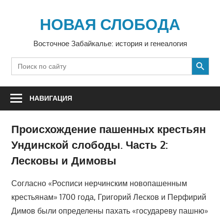
Перейти
к
НОВАЯ СЛОБОДА
содержимому
Восточное Забайкалье: история и генеалогия
SEARCH BUTTON
Search
for:
НАВИГАЦИЯ
Происхождение пашенных крестьян
Ундинской слободы. Часть 2:
Лесковы и Димовы
Согласно «Росписи нерчинским новопашенным
крестьянам» 1700 года, Григорий Лесков и Перфирий
Димов были определены пахать «государеву пашню»