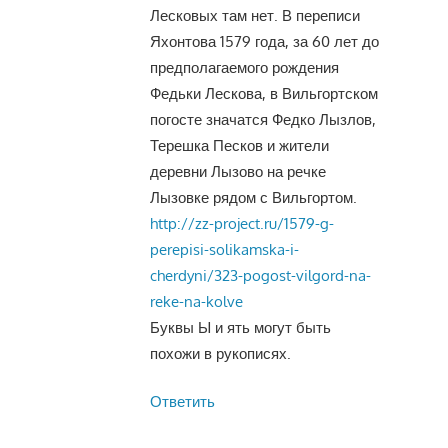
Лесковых там нет. В переписи
Яхонтова 1579 года, за 60 лет до
предполагаемого рождения
Федьки Лескова, в Вильгортском
погосте значатся Федко Лызлов,
Терешка Песков и жители
деревни Лызово на речке
Лызовке рядом с Вильгортом.
http://zz-project.ru/1579-g-
perepisi-solikamska-i-
cherdyni/323-pogost-vilgord-na-
reke-na-kolve
Буквы Ы и ять могут быть
похожи в рукописях.
Ответить