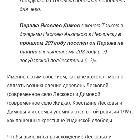
Петрушка из Тоболска непослан непонятно
для чего.
Першка Яковлев Димов
з женою Танкою з
дочерьми Настею Анюткою в Нерчинску
в
прошлом 207 году поселен он Першка на
пашню
и к нынешнему 208 году (…?)
государской полдесятины (…?)».
Именно с этим событием, как мне кажется, можно
связать возникновение деревень Лесковой
(современное село Лесково) и Димовой
(современное село Жидка). Крестьяне Лесковы и
Димовы и их семьи упоминаются в 1-ой ревизии 1719 г.
как пашенные крестьяне Ундинской слободы.
Чтобы выяснить происхождение Лесковых и