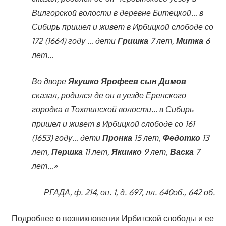
Вилгорской волости в деревне Битецкой… в
Сибирь пришел и живет в Ирбицкой слободе со
172 (1664) году … дети
Гришка
7 лет,
Митка
6
лет…
Во дворе
Якушко Ярофеев сын Димов
сказал, родился де он в уезде Еренского
городка в Тохтинской волости… в Сибирь
пришел и живет в Ирбицкой слободе со 161
(1653) году… дети
Пронка
15 лет,
Федотко
13
лет,
Першка
11 лет,
Якимко
9 лет,
Васка
7
лет…»
РГАДА, ф. 214, оп. 1, д. 697, лл. 640об.,
642 об.
Подробнее о возникновении Ирбитской слободы и ее