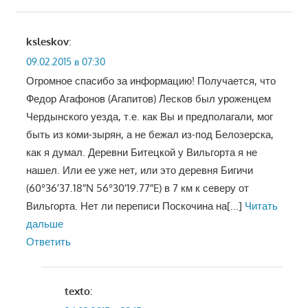
ksleskov
:
09.02.2015 в 07:30
Огромное спасибо за информацию! Получается, что
Федор Агафонов (Агапитов) Лесков был уроженцем
Чердынского уезда, т.е. как Вы и предполагали, мог
быть из коми-зырян, а не бежал из-под Белозерска,
как я думал. Деревни Битецкой у Вильгорта я не
нашел. Или ее уже нет, или это деревня Бигичи
(60°36′37.18″N 56°30′19.77″E) в 7 км к северу от
Вильгорта. Нет ли переписи Поскочина на
[...]
Читать
дальше
Ответить
texto
: