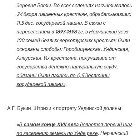
деревня Боты. Во всех селениях насчитывалось
24 двора пашенных крестьян, обрабатывавших
11,5 дес. государевой пашни. В связи с
переселением в
1697-1698
гг. в Нерчинский уезд
100 семей беглых верхотурских крестьян были
основаны слободы: Городищенская, Ундинская,
Алеурская.
Их крестьяне, получившие от
государства денежно-натуральную ссуду,
обязаны были пахать по 0,5 десятины
государевой пашни»
.
А.Г. Букин. Штрихи к портрету Ундинской долины:
«
В
самом конце XVII века
делается первый шаг
по заселению земель по Унде реке
. Нерчинский