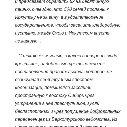
и предлагает обратить их на десятинную
пашню, очевидно, что 500 семей посланы к
Иркутску не за вину, а в удовлетворение
государственное, чтобы заселить хлебородную
пустыню, между Окою и Иркутском впусте
лежавшую…
…С такою же мыслью, с какою водворены сюда
крестьяне, надобно смотреть на многие
постановления правительства, которое, не
озабочивая себя трудным способом
колонизации, помышляло заселить
пространную к востоку Сибирь чрез
устранение в неё преступников, гуляк
беспаспортных и
чрез попущение добровольных
переселенцев из Верхотурского ведомства
. Из
числа таковых постановлений известны: