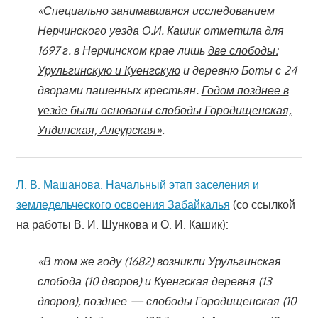
«Специально занимавшаяся исследованием
Нерчинского уезда О.И. Кашик отметила для
1697 г. в Нерчинском крае лишь
две слободы:
Урульгинскую и Куенгскую
и деревню Боты с 24
дворами пашенных крестьян.
Годом позднее в
уезде были основаны слободы Городищенская,
Ундинская, Алеурская»
.
Л. В. Машанова. Начальный этап заселения и
земледельческого освоения Забайкалья
(со ссылкой
на работы В. И. Шункова и О. И. Кашик):
«В том же году (1682) возникли Урульгинская
слобода (10 дворов) и Куенгская деревня (13
дворов), позднее — слободы Городищенская (10