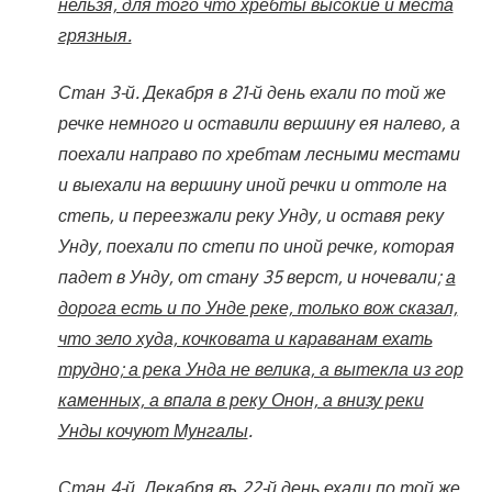
нельзя, для того что хребты высокие и места
грязныя.
Стан 3-й. Декабря в 21-й день ехали по той же
речке немного и оставили вершину ея налево, а
поехали направо по хребтам лесными местами
и выехали на вершину иной речки и оттоле на
степь, и переезжали реку Унду, и оставя реку
Унду, поехали по степи по иной речке, которая
падет в Унду, от стану 35 верст, и ночевали;
а
дорога есть и по Унде реке, только вож сказал,
что зело худа, кочковата и караванам ехать
трудно; а река Унда не велика, а вытекла из гор
каменных, а впала в реку Онон, а внизу реки
Унды кочуют Мунгалы
.
Стан 4-й. Декабря въ 22-й день ехали по той же