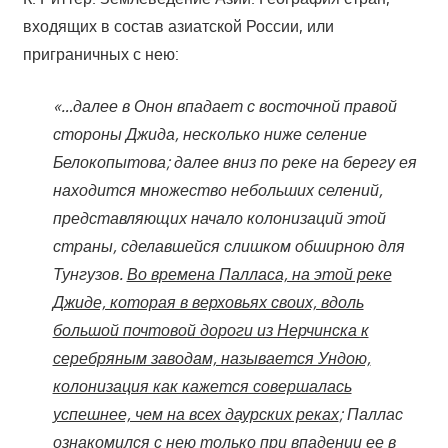
входящих в состав азиатской России, или
приграничных с нею:
«…далее в Онон впадает с восточной правой
стороны Джида, несколько ниже селение
Белокопытова; далее вниз по реке на берегу ея
находится множество небольших селений,
представляющих начало колонизаций этой
страны, сделавшейся слишком обширною для
Тунгузов.
Во времена Палласа, на этой реке
Джиде, которая в верховьях своих, вдоль
большой почтовой дороги из Нерчинска к
серебряным заводам, называется Ундою,
колонизация как кажется совершалась
успешнее, чем на всех даурских реках
; Паллас
ознакомился с нею только при впадении ее в