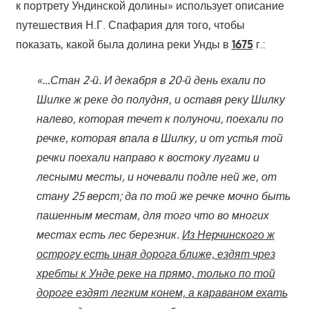
к портрету Ундинской долины» использует описание
путешествия Н.Г. Спафария для того, чтобы
показать, какой была долина реки Унды в
1675
г.:
«…Стан 2-й. И декабря в 20-й день ехали по
Шилке ж реке до полудня, и оставя реку Шилку
налево, которая течет к полуночи, поехали по
речке, которая впала в Шилку, и от устья той
речки поехали направо к востоку лугами и
лесными месты, и ночевали подле ней же, от
стану 25 верст; да по той же речке мочно быть
пашенным местам, для того что во многих
местах есть лес березник.
Из Нерчинского ж
острогу есть иная дорога ближе, ездят чрез
хребты к Унде реке на прямо, только по той
дороге ездят легким конем, а караваном ехать