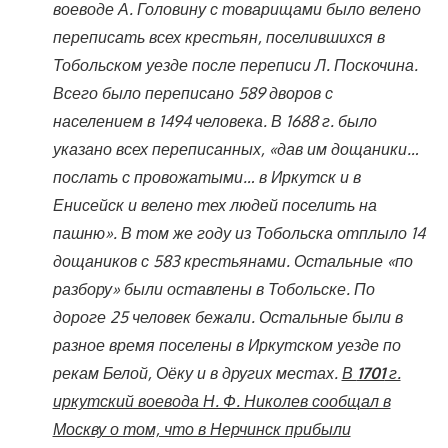
воеводе А. Головину с товарищами было велено
переписать всех крестьян, поселившихся в
Тобольском уезде после переписи Л. Поскочина.
Всего было переписано 589 дворов с
населением в 1494 человека. В 1688 г. было
указано всех переписанных, «дав им дощаники…
послать с провожатыми… в Иркутск и в
Енисейск и велено тех людей поселить на
пашню». В том же году из Тобольска отплыло 14
дощаников с 583 крестьянами. Остальные «по
разбору» были оставлены в Тобольске. По
дороге 25 человек бежали. Остальные были в
разное время поселены в Иркутском уезде по
рекам Белой, Оёку и в других местах.
В
1701
г.
иркутский воевода Н. Ф. Николев сообщал в
Москву о том, что в Нерчинск прибыли