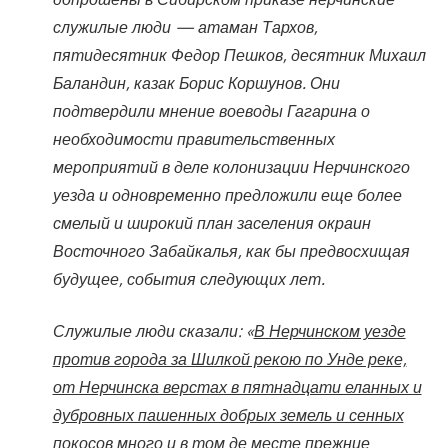
служилые люди — атаман Тархов,
пятидесятник Федор Пешков, десятник Михаил
Баландин, казак Борис Коршунов. Они
подтвердили мнение воеводы Гагарина о
необходимости правительственных
мероприятий в деле колонизации Нерчинского
уезда и одновременно предложили еще более
смелый и широкий план заселения окраин
Восточного Забайкалья, как бы предвосхищая
будущее, события следующих лет.
Служилые люди сказали: «
В Нерчинском уезде
против города за Шилкой рекою по Унде реке,
от Нерчинска верстах в пятнадцати еланных и
дубровных пашенных добрых земель и сенных
покосов много и в том де месте прежние