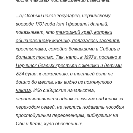
…в) Особый наказ государев, нерчинскому
воеводе 1701 года (от 1 февраля) данный,
показывает, что
тамошний край, вопреки
обыкновенному мнению, полагалось заселить
крестьянами, семейно бежавшими в Сибирь в
больших толпах. Так, напр., в
1697
г. послано в
Нерчинск беглых крестьян с женами и детьми
624 души; к сожалению, и третьей доли не
дошло до места, как видно из помянутого
наказа
. Ибо сибирские начальства,
ограничивавшиеся одним казачьим надзором за
переходом семей, не пеклись подавать пособия
простодушным переселенцам, гибнувшим на
Оби и Кети, худо обселенных.