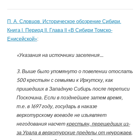
П. А. Словцов. Историческое обозрение Сибири.
Книга I. Период II. Глава II «В Сибири Томско-
Енисейской»
:
«Указания на источники заселения…
3. Выше было упомянуто о повелении отослать
500 крестьян с семьями к Иркутску, как
пришедших в Западную Сибирь после переписи
Поскочина. Если в позднейшее затем время,
т.е. в 1697 году, государь в наказе
верхотурскому воеводе не изъявляет
негодования насчет
крестьян, перешедших из-
за Урала в верхотурские пределы от неурожаев
,