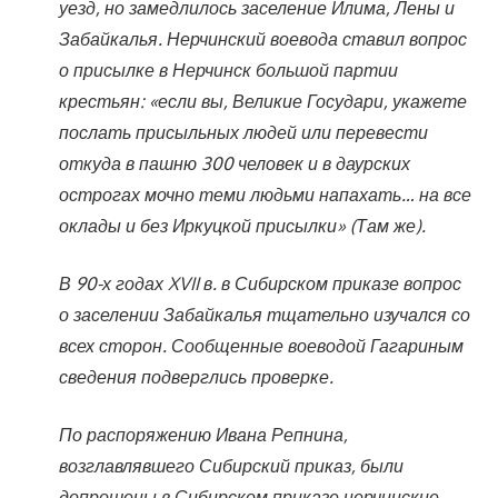
уезд, но замедлилось заселение Илима, Лены и
Забайкалья. Нерчинский воевода ставил вопрос
о присылке в Нерчинск большой партии
крестьян: «если вы, Великие Государи, укажете
послать присыльных людей или перевести
откуда в пашню 300 человек и в даурских
острогах мочно теми людьми напахать… на все
оклады и без Иркуцкой присылки» (Там же).
В 90-х годах XVII в. в Сибирском приказе вопрос
о заселении Забайкалья тщательно изучался со
всех сторон. Сообщенные воеводой Гагариным
сведения подверглись проверке.
По распоряжению Ивана Репнина,
возглавлявшего Сибирский приказ, были
допрошены в Сибирском приказе нерчинские