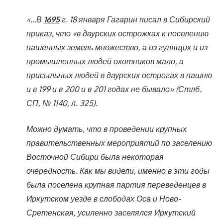
«…В
1695
г. 18 января Гагарин писал в Сибирский
приказ, что «в даурских острожках к поселению
пашенных земель множество, а из гулящих и из
промышленных людей охотников мало, а
присыльных людей в даурских острогах в пашню
и в 199 и в 200 и в 201 годах не бывало» (Стлб.
СП, № 1140, л. 325).
Можно думать, что в проведении крупных
правительственных мероприятий по заселению
Восточной Сибири была некоторая
очередность. Как мы видели, именно в эти годы
была поселена крупная партия переведенцев в
Иркутском уезде в слободах Оса и Ново-
Сретенская, усиленно заселялся Иркутский