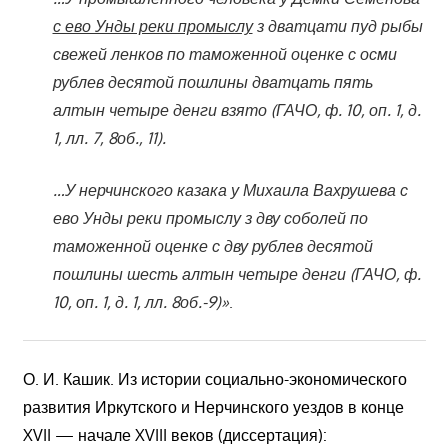
с ево Унды реки промыслу
з дватцати пуд рыбы
свежей ленков по таможенной оценке с осми
рублев десятой пошлины дватцать пять
алтын четыре денги взято (ГАЧО, ф. 10, оп. 1, д.
1, лл. 7, 8об., 11).
…У нерчинского казака у Михаила Вахрушева с
ево Унды реки промыслу з дву соболей по
таможенной оценке с дву рублев десятой
пошлины шесть алтын четыре денги (ГАЧО, ф.
10, оп. 1, д. 1, лл. 8об.-9)»
.
О. И. Кашик. Из истории социально-экономического
развития Иркутского и Нерчинского уездов в конце
XVII — начале XVIII веков (диссертация):