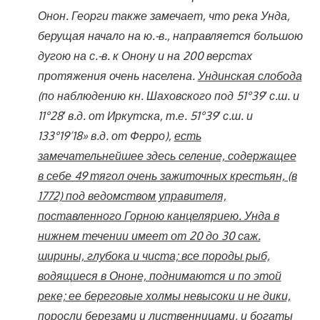
Онон. Георги также замечает, что река Унда,
берущая начало на ю.-в., направляется большою
дугою на с.-в. к Онону и на 200 верстах
протяжения очень населена.
Ундинская слобода
(по наблюдению кн. Шаховского под 51°39′ с.ш. и
11°28′ в.д. от Иркутска, т.е. 51°39′ с.ш. и
133°19’18» в.д. от Ферро),
есть
замечательнейшее здесь селение, содержащее
в себе 49 тягол очень зажиточных крестьян, (в
1772) под ведомством управителя,
поставленного Горною канцеляриею. Унда в
нижнем течении имеет от 20 до 30 саж.
ширины, глубока и чиста; все породы рыб,
водящиеся в Ононе, поднимаются и по этой
реке; ее береговые холмы невысоки и не дики,
поросли березами и лиственницами, и богаты