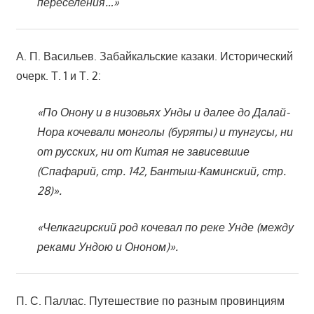
переселения…»
А. П. Васильев. Забайкальские казаки. Исторический
очерк. Т. 1 и Т. 2:
«По Онону и в низовьях Унды и далее до Далай-
Нора кочевали монголы (буряты) и тунгусы, ни
от русских, ни от Китая не зависевшие
(Спафарий, стр. 142, Бантыш-Каминский, стр.
28)».
«Челкагирский род кочевал по реке Унде (между
реками Ундою и Ононом)».
П. С. Паллас. Путешествие по разным провинциям