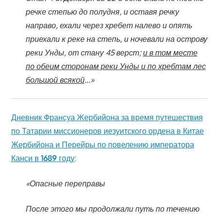
речке степью до полудня, и оставя речку
направо, ехали через хребет налево и опять
приехали к реке на степь, и ночевали на острову
реки Унды, от стану 45 верст;
и в том месте
по обеим сторонам реки Унды и по хребтам лес
большой всякой
…»
Дневник Франсуа Жербийона за время путешествия
по Татарии миссионеров иезуитского ордена в Китае
Жербийона и Перейры по повелению императора
Канси в
1689
году
:
«Опасные переправы
После этого мы продолжали путь по течению