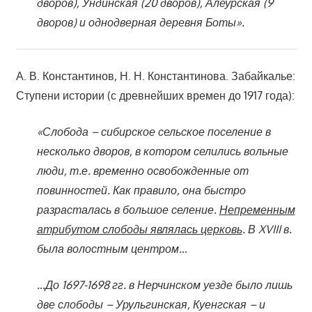
дворов), Ундинская (20 дворов), Алеурская (9
дворов) и однодверная деревня Боты».
А. В. Константинов, Н. Н. Константинова. Забайкалье:
Ступени истории (с древнейших времен до 1917 года):
«Слобода – сибирское сельское поселение в
несколько дворов, в котором селились вольные
люди, т.е. временно освобожденные от
повинностей. Как правило, она быстро
разрасталась в большое селение.
Непременным
атрибутом слободы являлась церковь
. В XVIII в.
была волостным центром…
…До 1697-1698 гг. в Нерчинском уезде было лишь
две слободы – Урульгинская, Куенгская – и