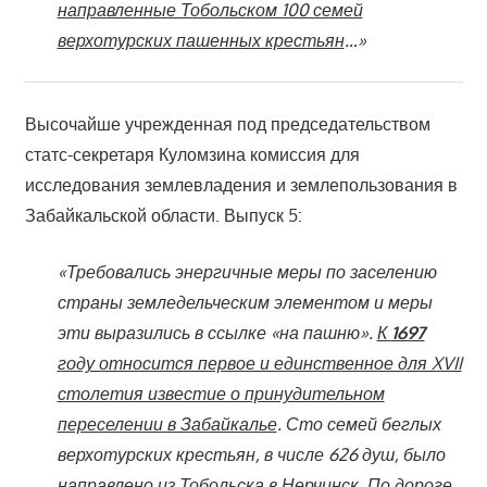
направленные Тобольском 100 семей
верхотурских пашенных крестьян
…»
Высочайше учрежденная под председательством
статс-секретаря Куломзина комиссия для
исследования землевладения и землепользования в
Забайкальской области. Выпуск 5:
«Требовались энергичные меры по заселению
страны земледельческим элементом и меры
эти выразились в ссылке «на пашню».
К
1697
году относится первое и единственное для XVII
столетия известие о принудительном
переселении в Забайкалье
. Сто семей беглых
верхотурских крестьян, в числе 626 душ, было
направлено из Тобольска в Нерчинск. По дороге