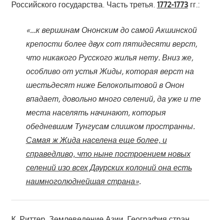
Российского государства. Часть третья.
1772-1773
гг.:
«…к вершинам Ононским до самой Акшинской
крепости более двух сот пятидесяти верст,
что никакого Русского жилья нету. Вниз же,
особливо от устья Жиды, которая верст на
шестьдесят ниже Белокопытовой в Онон
впадает, довольно много селений, да уже и те
места населять начинают, которыя
обедневшим Тунгусам слишком пространны.
Самая ж Жида населена еще более, и
справедливо, что ныне построением новых
селений изо всех Даурских колоний она есть
наимноголюднейшая страна»
.
К. Риттер. Землеведение Азии. География стран,