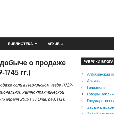
БИБЛИОТЕКА
АРХИВ
 добыче о продаже
РУБРИКИ БЛОГА
1745 гг.)
Албазинский о
Архивы
даже соли в Нерчинском уезде (1729-
Генеалогия
егиональной научно-практической
Говоры Забайк
 апреля 2015 г.) / Отв. ред. Н.Н.
Государственн
Забайкальское
Забайкальское