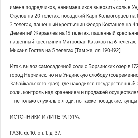
имена подрядчиков, нанимавшихся вывозить соль в Ун
Окулов на 20 телегах, посадский Карп Колмогорцев на 
3 телегах, пашенный крестьянин Федор Кокташев на 4 
Дементий Жаравлев на 15 телегах, пашенный крестьяни
пашенный крестьянин Митрофан Казаков на 6 телегах,
Михаил Гостев на 5 телегах [Там же, лл. 190-192].
Итак, вывоз самосадочной соли с Борзинских озер в 172
город Нерчинск, но и в Ундинскую слободу (современн
Забайкальского края), где находился государственный
соли, контроль над хранением и продажей осуществля
– не только служилые люди, но также посадские, купцы
ИСТОЧНИКИ И ЛИТЕРАТУРА:
ГАЗК, ф. 10, оп. 1, д. 37.