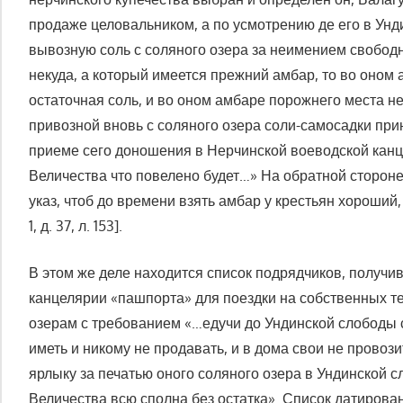
продаже целовальником, а по усмотрению де его в Унд
вывозную соль с соляного озера за неимением свободн
некуда, а который имеется прежний амбар, то во оном
остаточная соль, и во оном амбаре порожнего места не
привозной вновь с соляного озера соли-самосадки прин
приеме сего доношения в Нерчинской воеводской кан
Величества что повелено будет…» На обратной стороне
указ, чтоб до времени взять амбар у крестьян хороший, 
1, д. 37, л. 153].
В этом же деле находится список подрядчиков, получи
канцелярии «пашпорта» для поездки на собственных 
озерам с требованием «…едучи до Ундинской слободы 
иметь и никому не продавать, и в дома свои не провози
ярлыку за печатью оного соляного озера в Ундинской с
Величества всю сполна без остатка». Список датирован