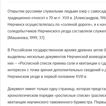
Открытие русскими служилыми людьми озер с самосад
традиционно относят к 70-м гг. XVII в. [Александров, 196
Нерчинск осуществлялась по «соляной дороге», и к нача
соледобытчиков Нерчинского уезда составляли служ
[Машанова, 1999, 37].
В Российском государственном архиве древних актов
выделены несколько документов Нерчинской воеводской 
них – «Росписной список приема соли и квитанции о сд
интересен с точки зрения дополнительных сведений о 
Нерчинском уезде в первой половине XVIII в.
Документ имеет только одну страницу, которая предст
хронологическом порядке «росписные списки» (распис
квитанции нерчинского таможенного бурмистра. Первы