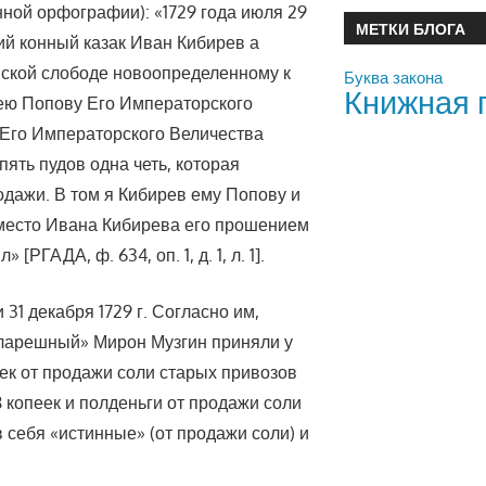
енной орфографии): «1729 года июля 29
МЕТКИ БЛОГА
ий конный казак Иван Кибирев а
нской слободе новоопределенному к
Буква закона
Книжная 
сею Попову Его Императорского
 Его Императорского Величества
пять пудов одна четь, которая
одажи. В том я Кибирев ему Попову и
вместо Ивана Кибирева его прошением
ГАДА, ф. 634, оп. 1, д. 1, л. 1].
1 декабря 1729 г. Согласно им,
ларешный» Мирон Музгин приняли у
ек от продажи соли старых привозов
 копеек и полденьги от продажи соли
себя «истинные» (от продажи соли) и