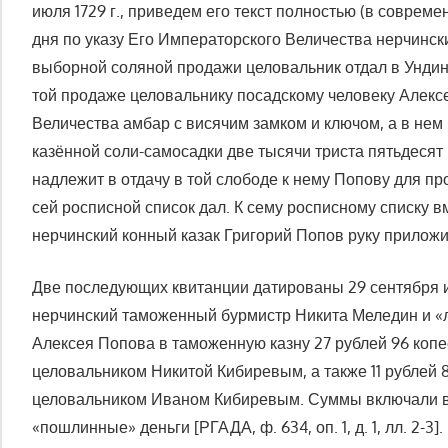
июля 1729 г., приведем его текст полностью (в соврем
дня по указу Его Императорского Величества нерчинск
выборной соляной продажи целовальник отдал в Унди
той продаже целовальнику посадскому человеку Алек
Величества амбар с висячим замком и ключом, а в нем
казённой соли-самосадки две тысячи триста пятьдесят 
надлежит в отдачу в той слободе к нему Попову для пр
сей росписной список дал. К сему росписному списку 
нерчинский конный казак Григорий Попов руку приложил» [Р
Две последующих квитанции датированы 29 сентября и 3
нерчинский таможенный бурмистр Никита Меледин и «
Алексея Попова в таможенную казну 27 рублей 96 копе
целовальником Никитой Кибиревым, а также 11 рублей 8
целовальником Иваном Кибиревым. Суммы включали в 
«пошлинные» деньги [РГАДА, ф. 634, оп. 1, д. 1, лл. 2-3].