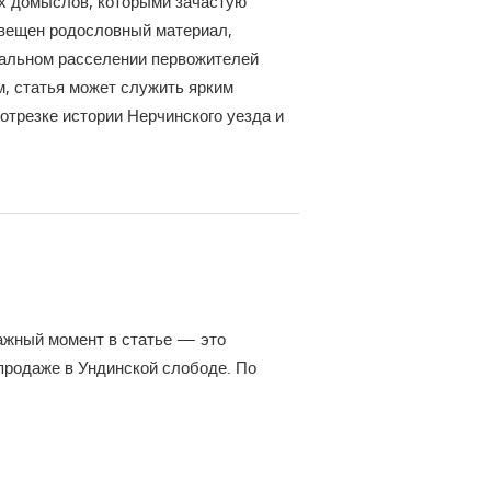
их домыслов, которыми зачастую
вещен родословный материал,
чальном расселении первожителей
м, статья может служить ярким
отрезке истории Нерчинского уезда и
ажный момент в статье — это
продаже в Ундинской слободе. По