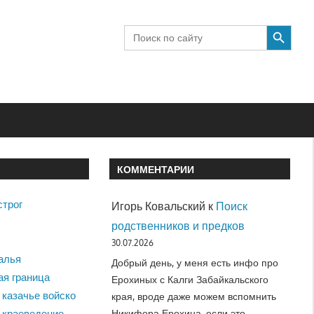
SEARCH BUTTON
Search
for:
КОММЕНТАРИИ
строг
Игорь Ковальский
к
Поиск
родственников и предков
30.07.2026
алья
Добрый день, у меня есть инфо про
ая граница
Ерохиных с Калги Забайкальского
 казачье войско
края, вроде даже можем вспомнить
Никифора Ерохина, если это…
 краеведение