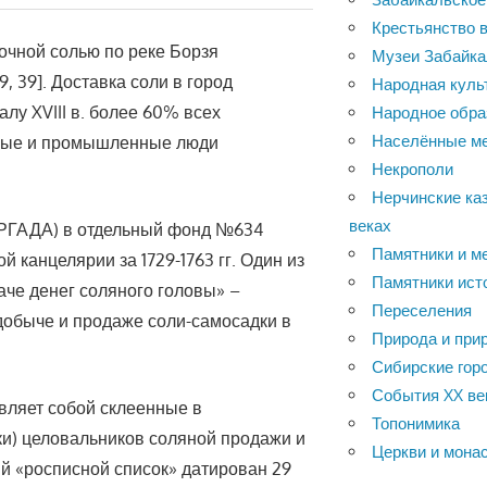
Крестьянство в
очной солью по реке Борзя
Музеи Забайка
9, 39]. Доставка соли в город
Народная куль
лу XVIII в. более 60% всех
Народное обра
Населённые м
илые и промышленные люди
Некрополи
Нерчинские каз
веках
 (РГАДА) в отдельный фонд №634
Памятники и м
канцелярии за 1729-1763 гг. Один из
Памятники ист
аче денег соляного головы» –
Переселения
добыче и продаже соли-самосадки в
Природа и при
Сибирские горо
События XX ве
авляет собой склеенные в
Топонимика
ки) целовальников соляной продажи и
Церкви и мона
й «росписной список» датирован 29