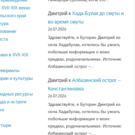
 XVII-XIX веках
Дмитрий
к
Хада-Булак до смуты и
льского края
во время смуты
тура
26.07.2026
зование
Здравствуйте, я Буторин Дмитрий из
еста
села Хадабулак, хотелось бы узнать
побольше информации о моих
аки в XVII-XIX
предках, родоначальниках. Источник:
Албазинский острог –…
емориалы
ории и культуры
Дмитрий
к
Албазинский острог –
Константиновка
родные ресурсы
26.07.2026
да и остроги
Здравствуйте, я Буторин Дмитрий из
ка
села Хадабулак, хотелось бы узнать
побольше информации о моих
стыри
предках, родоначальниках. Источник:
Албазинский острог –…