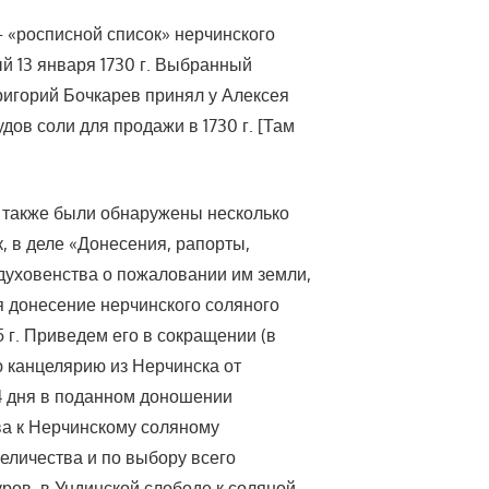
 «росписной список» нерчинского
й 13 января 1730 г. Выбранный
игорий Бочкарев принял у Алексея
ов соли для продажи в 1730 г. [Там
) также были обнаружены несколько
, в деле «Донесения, рапорты,
 духовенства о пожаловании им земли,
 донесение нерчинского соляного
 г. Приведем его в сокращении (в
 канцелярию из Нерчинска от
14 дня в поданном доношении
ва к Нерчинскому соляному
еличества и по выбору всего
ров, в Ундинской слободе к соляной