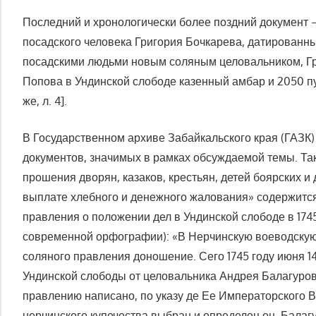
Последний и хронологически более поздний документ –
посадского человека Григория Бочкарева, датированны
посадскими людьми новым соляным целовальником, Гр
Попова в Ундинской слободе казенный амбар и 2050 пуд
же, л. 4].
В Государственном архиве Забайкальского края (ГАЗК
документов, значимых в рамках обсуждаемой темы. Так
прошения дворян, казаков, крестьян, детей боярских и
выплате хлебного и денежного жалования» содержится
правления о положении дел в Ундинской слободе в 1745
современной орфографии): «В Нерчинскую воеводскую
соляного правления доношение. Сего 1745 году июня 
Ундинской слободы от целовальника Андрея Балагуро
правлению написано, по указу де Ее Императорского В
нерчинского купечества выбран и определен он, Балагу