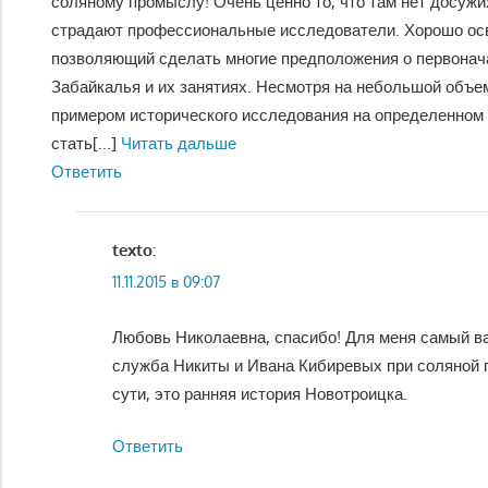
соляному промыслу! Очень ценно то, что там нет досуж
страдают профессиональные исследователи. Хорошо ос
позволяющий сделать многие предположения о первона
Забайкалья и их занятиях. Несмотря на небольшой объе
примером исторического исследования на определенном 
стать
[...]
Читать дальше
Ответить
texto
:
11.11.2015 в 09:07
Любовь Николаевна, спасибо! Для меня самый в
служба Никиты и Ивана Кибиревых при соляной 
сути, это ранняя история Новотроицка.
Ответить