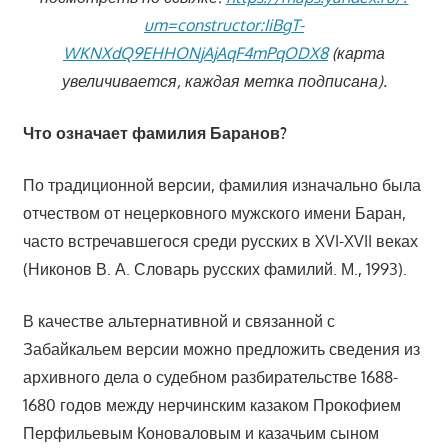
um=constructor:IiBgT-
WKNXdQ9EHHONjAjAqF4mPqODX8
(карта
увеличивается, каждая метка подписана).
Что означает фамилия Баранов?
По традиционной версии, фамилия изначально была
отчеством от нецерковного мужского имени Баран,
часто встречавшегося среди русских в XVI-XVII веках
(Никонов В. А. Словарь русских фамилий. М., 1993).
В качестве альтернативной и связанной с
Забайкальем версии можно предложить сведения из
архивного дела о судебном разбирательстве 1688-
1680 годов между нерчинским казаком Прокофием
Перфильевым Коноваловым и казачьим сыном