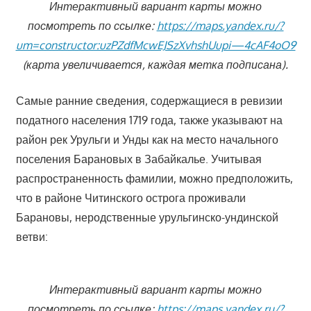
Интерактивный вариант карты можно
посмотреть по ссылке:
https://maps.yandex.ru/?
um=constructor:uzPZdfMcwEJSzXvhshUupi—4cAF4oO9
(карта увеличивается, каждая метка подписана).
Самые ранние сведения, содержащиеся в ревизии
податного населения 1719 года, также указывают на
район рек Урульги и Унды как на место начального
поселения Барановых в Забайкалье. Учитывая
распространенность фамилии, можно предположить,
что в районе Читинского острога проживали
Барановы, неродственные урульгинско-ундинской
ветви:
Интерактивный вариант карты можно
посмотреть по ссылке:
https://maps.yandex.ru/?