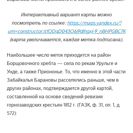
Интерактивный вариант карты можно
посмотреть по ссылке:
https://maps.yandex.ru/?
um=constructor:itfQDqD043O6j9dIhgxJ-9_nBHPGBC7K
(карта увеличивается, каждая метка подписана).
Наибольшее число меток приходится на район
Борщовочного хребта — села по рекам Урульге и
Унде, а также Приононье. То, что именно в этой части
Забайкалья Барановы расселялись раньше, чем в
других районах, подтверждается другой картой,
составленной на основе сведений ревизии
горнозаводских крестьян 1812 г. (ГАЗК, ф. 31, оп. 1, д.
572):