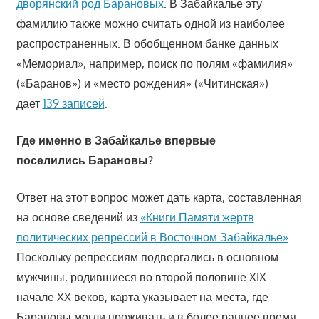
дворянский род Барановых
. В Забайкалье эту
фамилию также можно считать одной из наиболее
распространенных. В обобщенном банке данных
«Мемориал», например, поиск по полям «фамилия»
(«Баранов») и «место рождения» («Читинская»)
дает
139 записей
.
Где именно в Забайкалье впервые
поселились Барановы?
Ответ на этот вопрос может дать карта, составленная
на основе сведений из
«Книги Памяти жертв
политических репрессий в Восточном Забайкалье»
.
Поскольку репрессиям подвергались в основном
мужчины, родившиеся во второй половине XIX —
начале XX веков, карта указывает на места, где
Барановы могли проживать и в более раннее время: