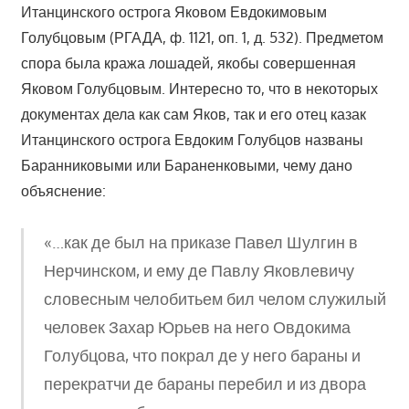
Итанцинского острога Яковом Евдокимовым
Голубцовым (РГАДА, ф. 1121, оп. 1, д. 532). Предметом
спора была кража лошадей, якобы совершенная
Яковом Голубцовым. Интересно то, что в некоторых
документах дела как сам Яков, так и его отец казак
Итанцинского острога Евдоким Голубцов названы
Баранниковыми или Бараненковыми, чему дано
объяснение:
«…как де был на приказе Павел Шулгин в
Нерчинском, и ему де Павлу Яковлевичу
словесным челобитьем бил челом служилый
человек Захар Юрьев на него Овдокима
Голубцова, что покрал де у него бараны и
перекратчи де бараны перебил и из двора