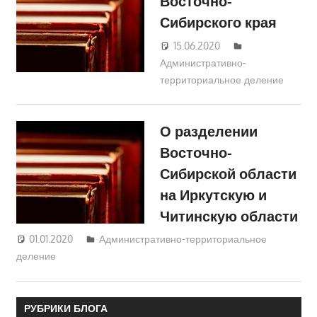
Восточно-
Сибирского края
15.06.2020
Екатерина
Административно-
Аникина
территориальное деление
О разделении
Восточно-
Сибирской области
на Иркутскую и
Читинскую области
01.01.2020
Екатерина Аникина
Административно-территориальное
деление
РУБРИКИ БЛОГА