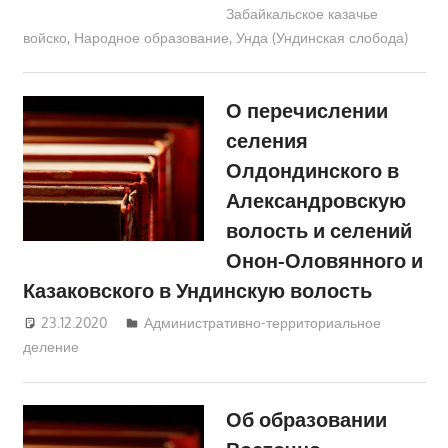
Забайкальское казачье
Аникина
войско
,
Народное образование
,
Унда (Ундинская слобода)
О перечислении
селения
Олдондинского в
Александровскую
волость и селений
Онон-Оловянного и
Казаковского в Ундинскую волость
23.12.2020
Екатерина Аникина
Административно-территориальное
деление
Об образовании