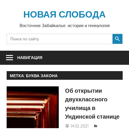
Перейти
к
НОВАЯ СЛОБОДА
содержимому
Восточное Забайкалье: история и генеалогия
SEARCH BUTTON
Search
for:
НАВИГАЦИЯ
МЕТКА:
БУКВА ЗАКОНА
Об открытии
двухклассного
училища в
Ундинской станице
14.02.2021
Екатерина