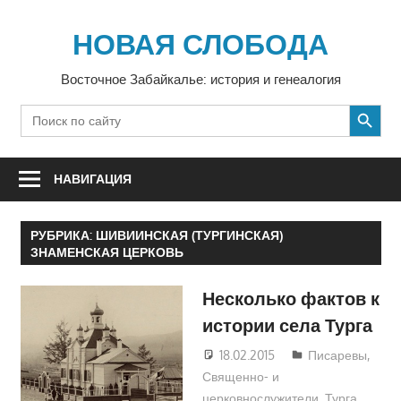
Перейти
к
НОВАЯ СЛОБОДА
содержимому
Восточное Забайкалье: история и генеалогия
SEARCH BUTTON
Search
for:
НАВИГАЦИЯ
РУБРИКА:
ШИВИИНСКАЯ (ТУРГИНСКАЯ)
ЗНАМЕНСКАЯ ЦЕРКОВЬ
Несколько фактов к
истории села Турга
18.02.2015
Екатерина
Писаревы
,
Священно- и
Аникина
церковнослужители
,
Турга