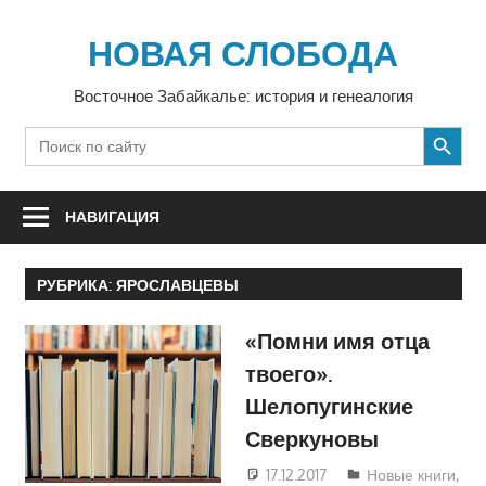
Перейти
к
НОВАЯ СЛОБОДА
содержимому
Восточное Забайкалье: история и генеалогия
SEARCH BUTTON
Search
for:
НАВИГАЦИЯ
РУБРИКА:
ЯРОСЛАВЦЕВЫ
«Помни имя отца
твоего».
Шелопугинские
Сверкуновы
17.12.2017
luzgina
Новые книги
,