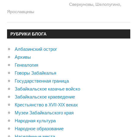
Сверкуновы
,
Шелопугино
,
Ярославцевы
РУБРИКИ БЛОГА
Албазинский острог
Архивы
Генеалогия
Говоры Забайкалья
Государственная граница
Забайкальское казачье войско
Забайкальское краеведение
Крестьянство в XVII-XIX веках
Музеи Забайкальского края
Народная культура
Народное образование
Населённые места