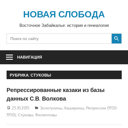
Перейти
к
НОВАЯ СЛОБОДА
содержимому
Восточное Забайкалье: история и генеалогия
SEARCH BUTTON
Search
for:
НАВИГАЦИЯ
РУБРИКА:
СТУКОВЫ
Репрессированные казаки из базы
данных С.В. Волкова
25.10.2015
Алексей Каширин
Золотухины
,
Каширины
,
Репрессии (1930-
1950)
,
Стуковы
,
Филипповы