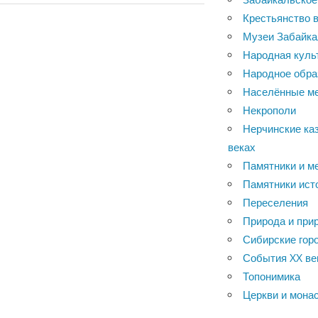
Крестьянство в
Музеи Забайка
Народная куль
Народное обра
Населённые м
Некрополи
Нерчинские каз
веках
Памятники и м
Памятники ист
Переселения
Природа и при
Сибирские горо
События XX ве
Топонимика
Церкви и мона