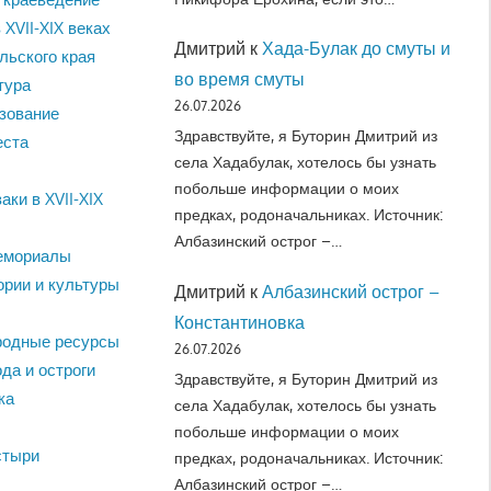
 XVII-XIX веках
Дмитрий
к
Хада-Булак до смуты и
льского края
во время смуты
тура
26.07.2026
зование
Здравствуйте, я Буторин Дмитрий из
еста
села Хадабулак, хотелось бы узнать
побольше информации о моих
аки в XVII-XIX
предках, родоначальниках. Источник:
Албазинский острог –…
емориалы
ории и культуры
Дмитрий
к
Албазинский острог –
Константиновка
родные ресурсы
26.07.2026
да и остроги
Здравствуйте, я Буторин Дмитрий из
ка
села Хадабулак, хотелось бы узнать
побольше информации о моих
стыри
предках, родоначальниках. Источник:
Албазинский острог –…