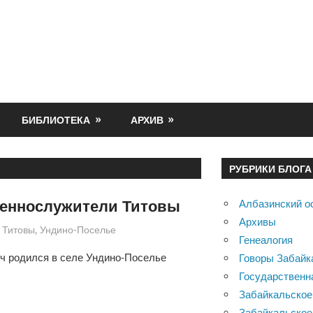
БИБЛИОТЕКА
АРХИВ
РУБРИКИ БЛОГА
щеннослужители Титовы
Албазинский о
Архивы
,
Титовы
,
Ундино-Поселье
Генеалогия
ч родился в селе Ундино-Поселье
Говоры Забайк
Государственн
Забайкальское
Забайкальское