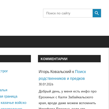
SEARCH BUTTON
Search
for:
КОММЕНТАРИИ
строг
Игорь Ковальский
к
Поиск
родственников и предков
30.07.2026
алья
Добрый день, у меня есть инфо про
ая граница
Ерохиных с Калги Забайкальского
 казачье войско
края, вроде даже можем вспомнить
Никифора Ерохина, если это…
 краеведение