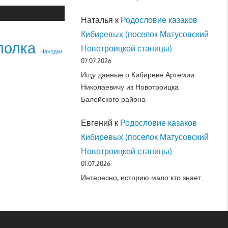
Наталья
к
Родословие казаков
Кибиревых (поселок Матусовский
полка
Новотроицкой станицы)
Находки
07.07.2026
Ищу данные о Кибиреве Артемии
Николаевичу из Новотроицка
Балейского района
Евгений
к
Родословие казаков
Кибиревых (поселок Матусовский
Новотроицкой станицы)
01.07.2026
Интересно, историю мало кто знает.