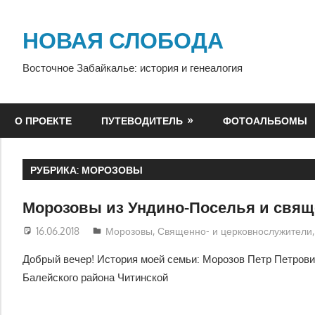
Перейти
к
НОВАЯ СЛОБОДА
содержимому
Восточное Забайкалье: история и генеалогия
О ПРОЕКТЕ
ПУТЕВОДИТЕЛЬ
ФОТОАЛЬБОМЫ
РУБРИКА:
МОРОЗОВЫ
Морозовы из Ундино-Поселья и свя
16.06.2018
alena84
Морозовы
,
Священно- и церковнослужители
Добрый вечер! История моей семьи: Морозов Петр Петрови
Балейского района Читинской