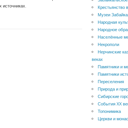
 источниках.
Крестьянство в
Музеи Забайка
Народная куль
Народное обра
Населённые м
Некрополи
Нерчинские каз
веках
Памятники и м
Памятники ист
Переселения
Природа и при
Сибирские горо
События XX ве
Топонимика
Церкви и мона