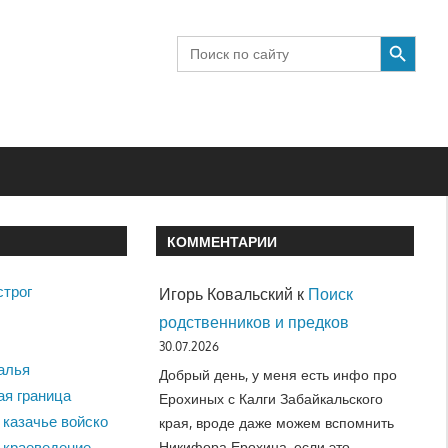
SEARCH BUTTON
Search
for:
КОММЕНТАРИИ
строг
Игорь Ковальский
к
Поиск
родственников и предков
30.07.2026
алья
Добрый день, у меня есть инфо про
ая граница
Ерохиных с Калги Забайкальского
 казачье войско
края, вроде даже можем вспомнить
Никифора Ерохина, если это…
 краеведение