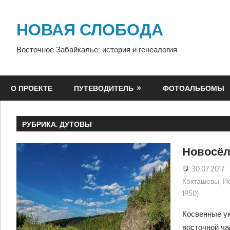
Перейти
к
НОВАЯ СЛОБОДА
содержимому
Восточное Забайкалье: история и генеалогия
О ПРОЕКТЕ
ПУТЕВОДИТЕЛЬ
ФОТОАЛЬБОМЫ
РУБРИКА:
ДУТОВЫ
Новосёл
30.07.2017
Кокташевы
,
П
1950)
Косвенные ук
восточной ча