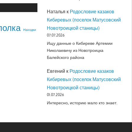
Наталья
к
Родословие казаков
Кибиревых (поселок Матусовский
полка
Новотроицкой станицы)
Находки
07.07.2026
Ищу данные о Кибиреве Артемии
Николаевичу из Новотроицка
Балейского района
Евгений
к
Родословие казаков
Кибиревых (поселок Матусовский
Новотроицкой станицы)
01.07.2026
Интересно, историю мало кто знает.