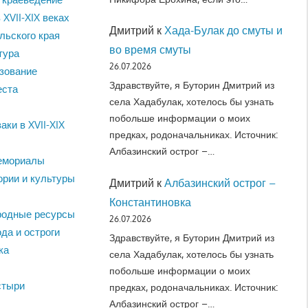
 XVII-XIX веках
Дмитрий
к
Хада-Булак до смуты и
льского края
во время смуты
тура
26.07.2026
зование
Здравствуйте, я Буторин Дмитрий из
еста
села Хадабулак, хотелось бы узнать
побольше информации о моих
аки в XVII-XIX
предках, родоначальниках. Источник:
Албазинский острог –…
емориалы
ории и культуры
Дмитрий
к
Албазинский острог –
Константиновка
родные ресурсы
26.07.2026
да и остроги
Здравствуйте, я Буторин Дмитрий из
ка
села Хадабулак, хотелось бы узнать
побольше информации о моих
стыри
предках, родоначальниках. Источник:
Албазинский острог –…