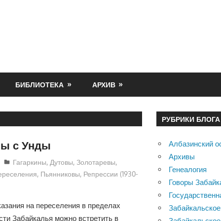
БИБЛИОТЕКА
АРХИВ
РУБРИКИ БЛОГА
ы с Унды
Албазинский о
Архивы
Екатерина Аникина
Гагаркины
,
Дутовы
,
Золотаревы
,
Генеалогия
ереселения
,
Пьянниковы
,
Репрессии (1930-
Говоры Забайк
Государственн
азания на переселения в пределах
Забайкальское
сти Забайкалья можно встретить в
Забайкальское