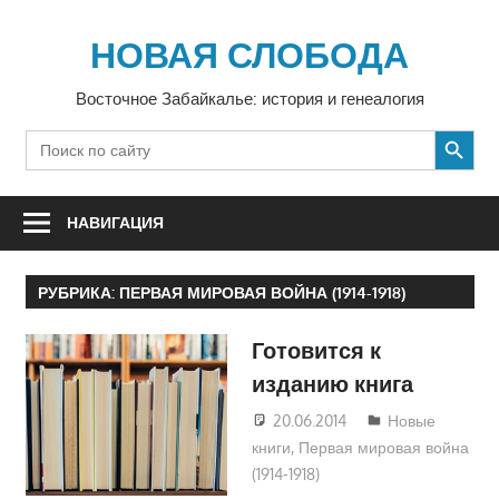
Перейти
к
НОВАЯ СЛОБОДА
содержимому
Восточное Забайкалье: история и генеалогия
SEARCH BUTTON
Search
for:
НАВИГАЦИЯ
РУБРИКА:
ПЕРВАЯ МИРОВАЯ ВОЙНА (1914-1918)
Готовится к
изданию книга
20.06.2014
Юра
Новые
книги
,
Первая мировая война
(1914-1918)