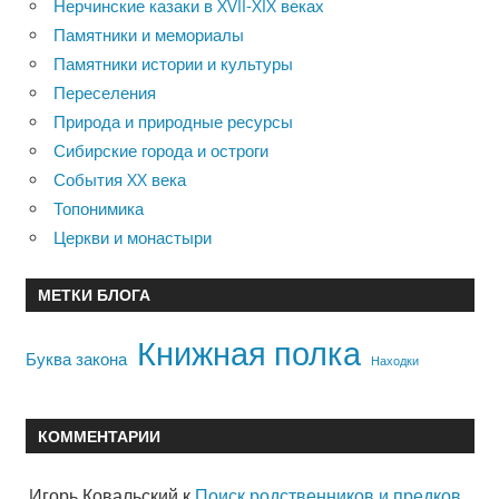
Нерчинские казаки в XVII-XIX веках
Памятники и мемориалы
Памятники истории и культуры
Переселения
Природа и природные ресурсы
Сибирские города и остроги
События XX века
Топонимика
Церкви и монастыри
МЕТКИ БЛОГА
Книжная полка
Буква закона
Находки
КОММЕНТАРИИ
Игорь Ковальский
к
Поиск родственников и предков