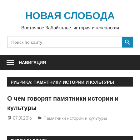
Перейти
к
НОВАЯ СЛОБОДА
содержимому
Восточное Забайкалье: история и генеалогия
SEARCH BUTTON
Search
for:
НАВИГАЦИЯ
РУБРИКА:
ПАМЯТНИКИ ИСТОРИИ И КУЛЬТУРЫ
О чем говорят памятники истории и
культуры
07.01.2016
Екатерина Аникина
Памятники истории и культуры