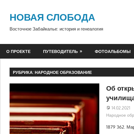
Перейти
к
НОВАЯ СЛОБОДА
содержимому
Восточное Забайкалье: история и генеалогия
О ПРОЕКТЕ
ПУТЕВОДИТЕЛЬ
ФОТОАЛЬБОМЫ
РУБРИКА:
НАРОДНОЕ ОБРАЗОВАНИЕ
Об откр
училища
14.02.2021
Народное обр
1879 362. Ма