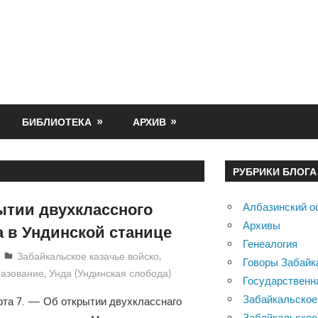
БИБЛИОТЕКА
АРХИВ
РУБРИКИ БЛОГА
ытии двухклассного
Албазинский о
Архивы
 в Ундинской станице
Генеалогия
Екатерина Аникина
Забайкальское казачье войско
,
Говоры Забайк
азование
,
Унда (Ундинская слобода)
Государственн
Забайкальское
рта 7. — Об открытии двухкласснаго
Забайкальское