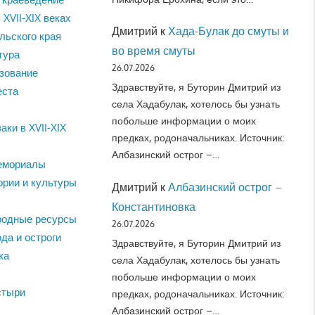
 XVII-XIX веках
Дмитрий
к
Хада-Булак до смуты и
льского края
во время смуты
тура
26.07.2026
зование
Здравствуйте, я Буторин Дмитрий из
еста
села Хадабулак, хотелось бы узнать
побольше информации о моих
аки в XVII-XIX
предках, родоначальниках. Источник:
Албазинский острог –…
емориалы
ории и культуры
Дмитрий
к
Албазинский острог –
Константиновка
родные ресурсы
26.07.2026
да и остроги
Здравствуйте, я Буторин Дмитрий из
ка
села Хадабулак, хотелось бы узнать
побольше информации о моих
стыри
предках, родоначальниках. Источник:
Албазинский острог –…