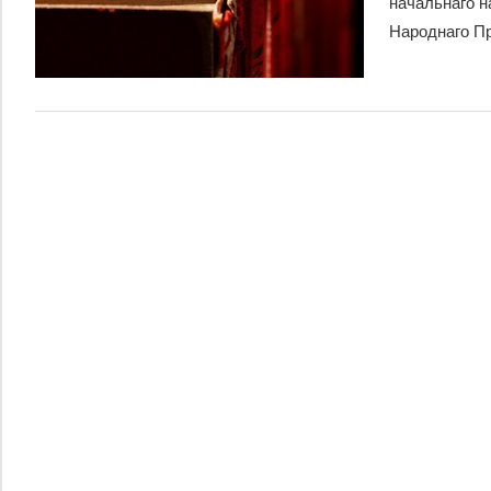
начальнаго 
Народнаго П