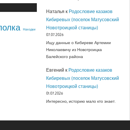
Наталья
к
Родословие казаков
Кибиревых (поселок Матусовский
полка
Новотроицкой станицы)
Находки
07.07.2026
Ищу данные о Кибиреве Артемии
Николаевичу из Новотроицка
Балейского района
Евгений
к
Родословие казаков
Кибиревых (поселок Матусовский
Новотроицкой станицы)
01.07.2026
Интересно, историю мало кто знает.