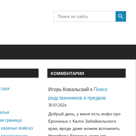
SEARCH BUTTON
Search
for:
КОММЕНТАРИИ
строг
Игорь Ковальский
к
Поиск
родственников и предков
30.07.2026
алья
Добрый день, у меня есть инфо про
ая граница
Ерохиных с Калги Забайкальского
 казачье войско
края, вроде даже можем вспомнить
Никифора Ерохина, если это…
 краеведение