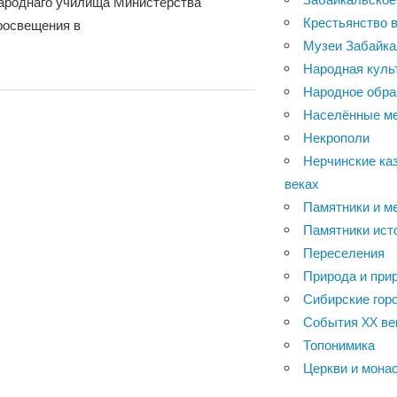
народнаго училища Министерства
Крестьянство в
росвещения в
Музеи Забайка
Народная куль
Народное обра
Населённые м
Некрополи
Нерчинские каз
веках
Памятники и м
Памятники ист
Переселения
Природа и при
Сибирские горо
События XX ве
Топонимика
Церкви и мона