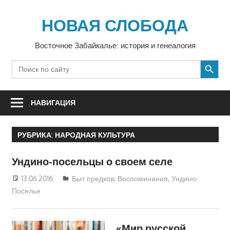
Перейти
к
НОВАЯ СЛОБОДА
содержимому
Восточное Забайкалье: история и генеалогия
SEARCH BUTTON
Search
for:
НАВИГАЦИЯ
РУБРИКА:
НАРОДНАЯ КУЛЬТУРА
Ундино-посельцы о своем селе
13.06.2016
Екатерина Аникина
Быт предков
,
Воспоминания
,
Ундино-
Поселье
«Мир русской