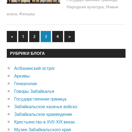
Народная культура
,
Новые
книги
,
Фильмы
Пагинация
Предыдущие
Следующие
«
1
2
3
4
»
записи
записи
записей
РУБРИКИ БЛОГА
Албазинский острог
Архивы
Генеалогия
Говоры Забайкалья
Государственная граница
Забайкальское казачье войско
Забайкальское краеведение
Крестьянство в XVII-XIX веках
Музеи Забайкальского края