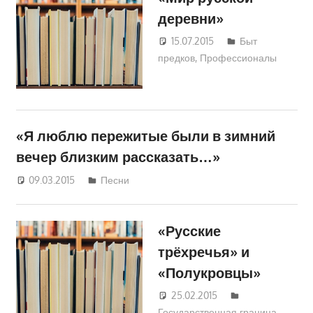
деревни»
15.07.2015
Екатерина
Быт
предков
,
Профессионалы
Аникина
«Я люблю пережитые были в зимний
вечер близким рассказать…»
09.03.2015
Екатерина Аникина
Песни
«Русские
трёхречья» и
«Полукровцы»
25.02.2015
Екатерина
Государственная граница
Аникина
,