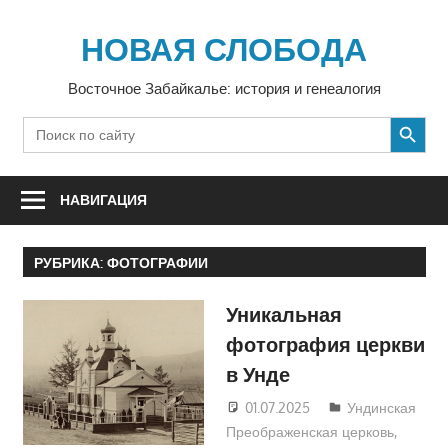
Перейти
к
НОВАЯ СЛОБОДА
содержимому
Восточное Забайкалье: история и генеалогия
SEARCH BUTTON
Search
for:
НАВИГАЦИЯ
РУБРИКА:
ФОТОГРАФИИ
Уникальная
фотография церкви
в Унде
01.07.2025
Екатерина
Ундинская
Преображенская церковь
Аникина
,