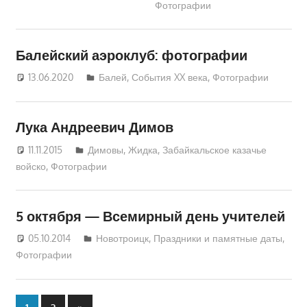
Фотографии
Балейский аэроклуб: фотографии
13.06.2020
luzgina
Балей
,
События XX века
,
Фотографии
Лука Андреевич Димов
11.11.2015
Екатерина Аникина
Димовы
,
Жидка
,
Забайкальское казачье
войско
,
Фотографии
5 октября — Всемирный день учителей
05.10.2014
Екатерина Аникина
Новотроицк
,
Праздники и памятные даты
,
Фотографии
Следующие