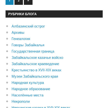
Пагинация
1
2
»
записи
записей
РУБРИКИ БЛОГА
Албазинский острог
Архивы
Генеалогия
Говоры Забайкалья
Государственная граница
Забайкальское казачье войско
Забайкальское краеведение
Крестьянство в XVII-XIX веках
Музеи Забайкальского края
Народная культура
Народное образование
Населённые места
Некрополи
Нерчинские казаки в XVII-XIX веках