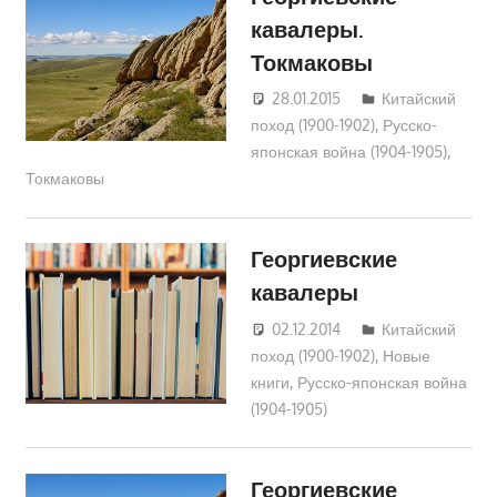
кавалеры.
Токмаковы
28.01.2015
Юра
Китайский
поход (1900-1902)
,
Русско-
японская война (1904-1905)
,
Токмаковы
Георгиевские
кавалеры
02.12.2014
Юра
Китайский
поход (1900-1902)
,
Новые
книги
,
Русско-японская война
(1904-1905)
Георгиевские