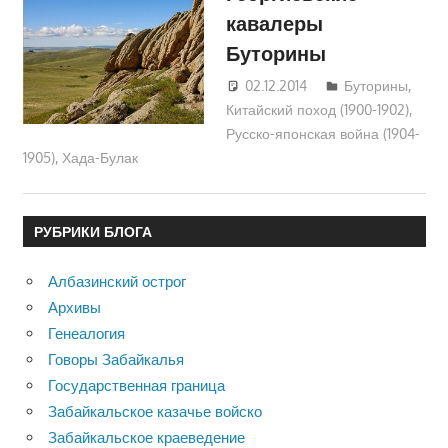
кавалеры
Буторины
02.12.2014
Юра
Буторины
,
Китайский поход (1900-1902)
,
Русско-японская война (1904-
1905)
,
Хада-Булак
РУБРИКИ БЛОГА
Албазинский острог
Архивы
Генеалогия
Говоры Забайкалья
Государственная граница
Забайкальское казачье войско
Забайкальское краеведение